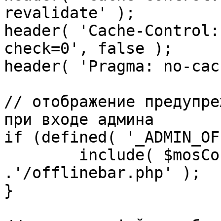
revalidate' );

header( 'Cache-Control:
check=0', false );

header( 'Pragma: no-cac
// отображение предупре
при входе админа

if (defined( '_ADMIN_OF
	include( $mosConfig_absolute_path 
.'/offlinebar.php' );

}
