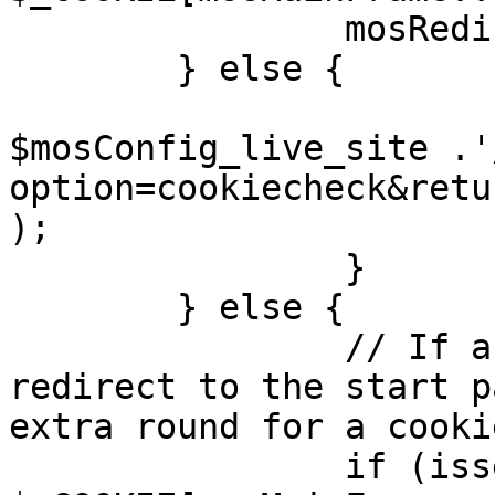
		mosRedirect( $return );

	} else {

			mosRedirect(
$mosConfig_live_site .'
option=cookiecheck&retu
);

		}

	} else {

		// If a sessioncookie exists, 
redirect to the start p
extra round for a cooki
		if (isset( 