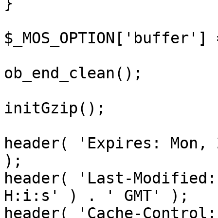
}

$_MOS_OPTION['buffer'] 
ob_end_clean();

initGzip();

header( 'Expires: Mon, 
);

header( 'Last-Modified:
H:i:s' ) . ' GMT' );

header( 'Cache-Control: