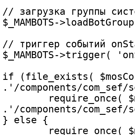
// загрузка группы сист
$_MAMBOTS->loadBotGroup
// триггер событий onSta
$_MAMBOTS->trigger( 'on
if (file_exists( $mosCo
.'/components/com_sef/s
	require_once( $mosConfig_absolute_path 
.'/components/com_sef/s
} else {

	require_once( $mosConfig_absolute_path 