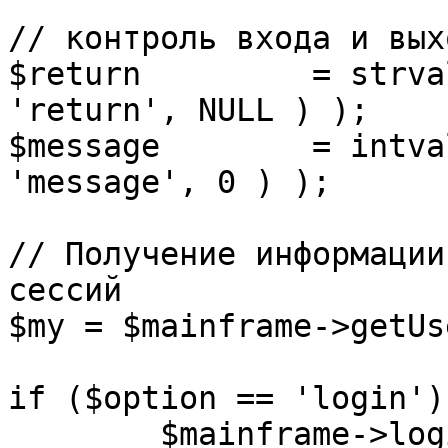
// контроль входа и вых
$return 	= strval( mosGetParam( $_REQUEST, 
'return', NULL ) );

$message 	= intval( mosGetParam( $_POST, 
'message', 0 ) );

// Получение информации
сессий

$my = $mainframe->getUs
if ($option == 'login') 
	$mainframe->login();
