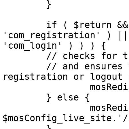
	}

	if ( $return && !( strpos( $return, 
'com_registration' ) ||
'com_login' ) ) ) {

	// checks for the presence of a return url 

	// and ensures that this url is not the 
registration or logout 
		mosRedirect( $return );

	} else {

		mosRedirect( 
$mosConfig_live_site.'/
	}
