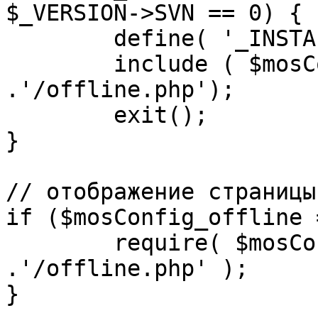
$_VERSION->SVN == 0) {

	define( '_INSTALL_CHECK', 1 );

	include ( $mosConfig_absolute_path 
.'/offline.php');

	exit();

}

// отображение страницы
if ($mosConfig_offline 
	require( $mosConfig_absolute_path 
.'/offline.php' );

}
