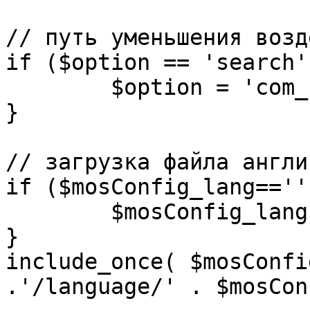
// путь уменьшения возд
if ($option == 'search')
	$option = 'com_search';

}

// загрузка файла англи
if ($mosConfig_lang=='')
	$mosConfig_lang = 'english';

}

include_once( $mosConfi
.'/language/' . $mosCon