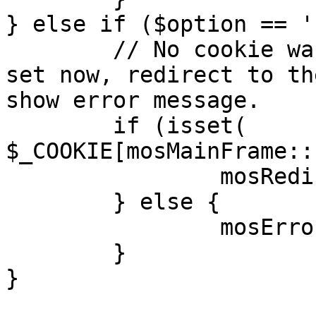
} else if ($option == '
	// No cookie was set upon login. If it is 
set now, redirect to th
show error message.

	if (isset( 
$_COOKIE[mosMainFrame::
		mosRedirect( $return );

	} else {

		mosErrorAlert( _ALERT_ENABLED );

	}

}
