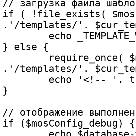
// загрузка файла шаблон
if ( !file_exists( $mos
.'/templates/'. $cur_te
	echo _TEMPLATE_WARN . $cur_template;

} else {

	require_once( $mosConfig_absolute_path 
.'/templates/'. $cur_te
	echo '<!-- '. time() .' -->';

}

// отображение выполнен
if ($mosConfig_debug) {

	echo $database->_ticker . ' queries 