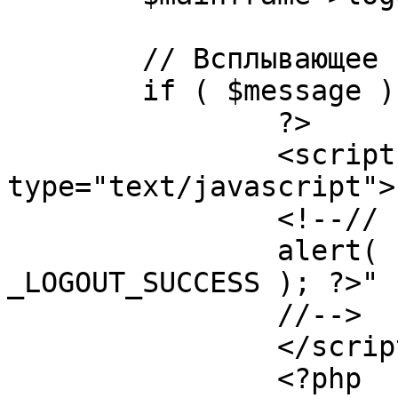
	// Всплывающее сообщение JS

	if ( $message ) {

		?>

		<script language="javascript" 
type="text/javascript">

		<!--//

		alert( "<?php echo addslashes( 
_LOGOUT_SUCCESS ); ?>" )
		//-->

		</script>

		<?php
