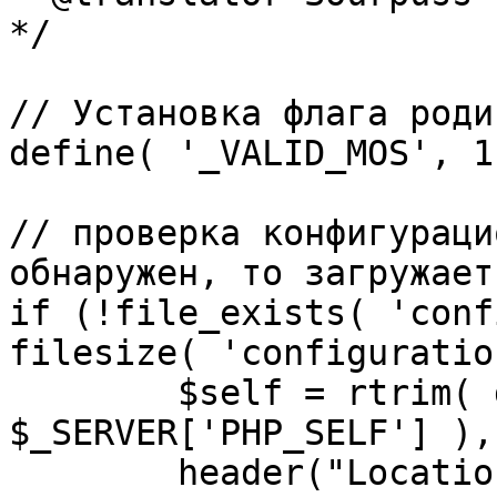
*/

// Установка флага роди
define( '_VALID_MOS', 1 
// проверка конфигураци
обнаружен, то загружает
if (!file_exists( 'conf
filesize( 'configuratio
	$self = rtrim( dirname( 
$_SERVER['PHP_SELF'] ),
	header("Location: http://" . 