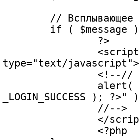
	// Всплывающее сообщение JS

	if ( $message ) {

		?>

		<script language="javascript" 
type="text/javascript">

		<!--//

		alert( "<?php echo addslashes( 
_LOGIN_SUCCESS ); ?>" );
		//-->

		</script>

		<?php
