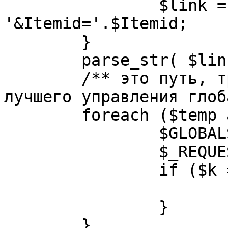
		$link = substr( $link, $pos+1 ). 
'&Itemid='.$Itemid;

	}

	parse_str( $link, $temp );

	/** это путь, требуется переделать для 
лучшего управления глоб
	foreach ($temp as $k=>$v) {

		$GLOBALS[$k] = $v;

		$_REQUEST[$k] = $v;

		if ($k == 'option') {

			$option = $v;
		}

	}
