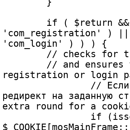
	}

	if ( $return && !( strpos( $return, 
'com_registration' ) ||
'com_login' ) ) ) {

	// checks for the presence of a return url 

	// and ensures that this url is not the 
registration or login pa
		// Если sessioncookie существует, 
редирект на заданную ст
extra round for a cooki
		if (isset( 
$_COOKIE[mosMainFrame::