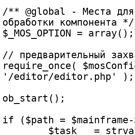
/** @global - Места для
обработки компонента */

$_MOS_OPTION = array();

// предварительный захв
require_once( $mosConfi
'/editor/editor.php' );

ob_start();		 

if ($path = $mainframe-
	$task 	= strval( mosGetParam( $_REQUEST, 