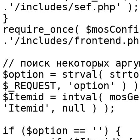
.'/includes/sef.php' );

}

require_once( $mosConfi
.'/includes/frontend.ph
// поиск некоторых аргу
$option = strval( strto
$_REQUEST, 'option' ) ) 
$Itemid = intval( mosGe
'Itemid', null ) );

if ($option == '') {
