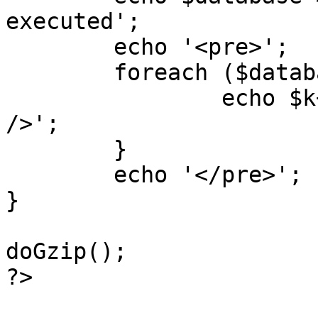
executed';

	echo '<pre>';

 	foreach ($database->_log as $k=>$sql) {

 		echo $k+1 . "\n" . $sql . '<hr 
/>';

	}

	echo '</pre>';

}

doGzip();

?>