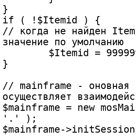
}

if ( !$Itemid ) {

// когда не найден Item
значение по умолчанию

	$Itemid = 99999999;

} 

// mainframe - оновная 
осуществляет взаимодейс
$mainframe = new mosMai
'.' );

$mainframe->initSession(