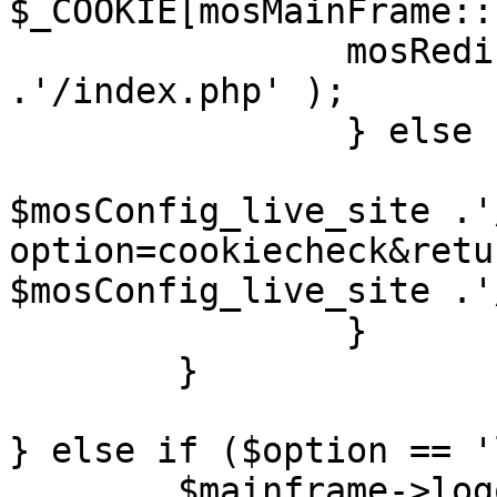
$_COOKIE[mosMainFrame::
		mosRedirect( $mosConfig_live_site 
.'/index.php' );

		} else {

			mosRedirect(
$mosConfig_live_site .'
option=cookiecheck&retu
$mosConfig_live_site .'
		}

	}

} else if ($option == '
	$mainframe->logout();
