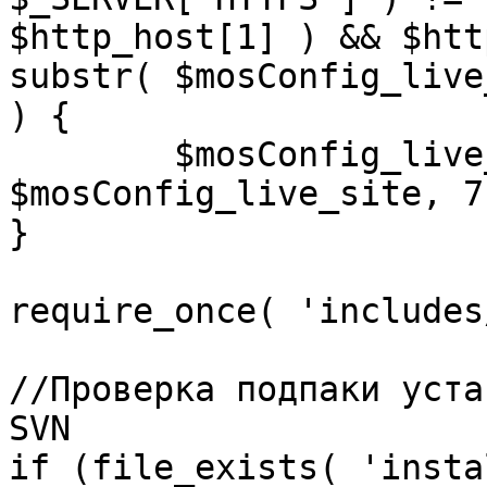
$http_host[1] ) && $htt
substr( $mosConfig_live
) {

	$mosConfig_live_site = 'https://'.substr( 
$mosConfig_live_site, 7 
}

require_once( 'includes
//Проверка подпаки уста
SVN

if (file_exists( 'insta