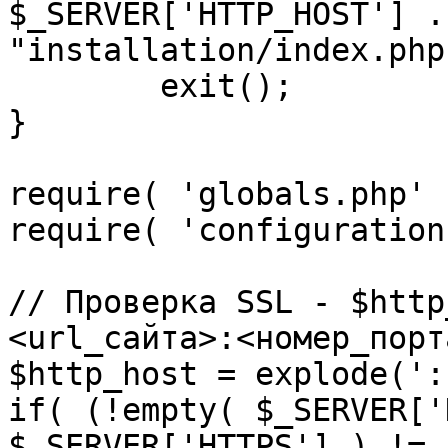
$_SERVER['HTTP_HOST'] .
"installation/index.php"
	exit();

}

require( 'globals.php' )
require( 'configuration
// Проверка SSL - $http
<url_сайта>:<номер_порт
$http_host = explode(':
if( (!empty( $_SERVER['
$_SERVER['HTTPS'] ) != 