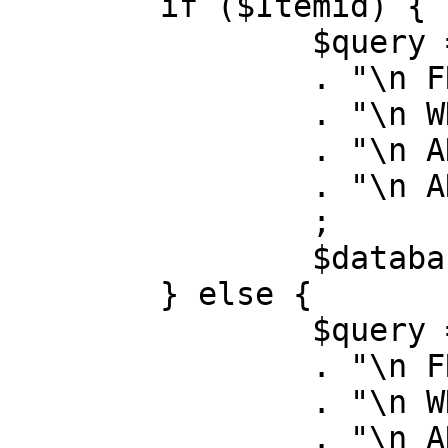
	if ($Itemid) {

		$query = "SELECT id, link"

		. "\n FROM #__menu"

		. "\n WHERE menutype = 'mainmenu'"

		. "\n AND id = " . (int) $Itemid

		. "\n AND published = 1"

		;

		$database->setQuery( $query );

	} else {

		$query = "SELECT id, link"

		. "\n FROM #__menu"

		. "\n WHERE menutype = 'mainmenu'"

		. "\n AND published = 1"
