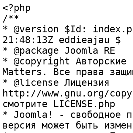
<?php

/**

* @version $Id: index.p
21:48:13Z eddieajau $

* @package Joomla RE

* @copyright Авторские 
Matters. Все права защи
* @license Лицензия 
http://www.gnu.org/copy
смотрите LICENSE.php

* Joomla! - свободное п
версия может быть измене