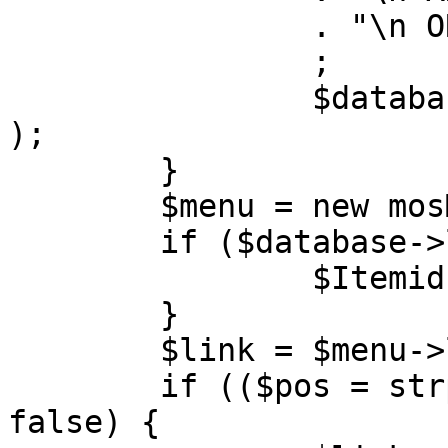
		. "\n ORDER BY parent, ordering"

		;

		$database->setQuery( $query, 0, 1 
);

	}

	$menu = new mosMenu( $database );

	if ($database->loadObject( $menu )) {

		$Itemid = $menu->id;

	}

	$link = $menu->link;

	if (($pos = strpos( $link, '?' )) !== 
false) {
