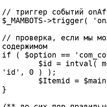
// триггер событий onAf
$_MAMBOTS->trigger( 'on
// проверка, если мы мо
содержимом

if ( $option == 'com_co
	$id = intval( mosGetParam( $_REQUEST, 
'id', 0 ) );

	$Itemid = $mainframe->getItemid( $id );

}

/** до сих пор правильн