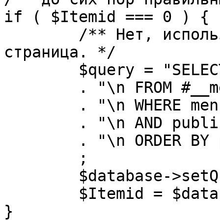
if ( $Itemid === 0 ) {

	/** Нет, используется именно главная 
страница. */

	$query = "SELECT id"

	. "\n FROM #__menu"

	. "\n WHERE menutype = 'mainmenu'"

	. "\n AND published = 1"

	. "\n ORDER BY parent, ordering"

	;

	$database->setQuery( $query, 0, 1 );

	$Itemid = $database->loadResult();

}
