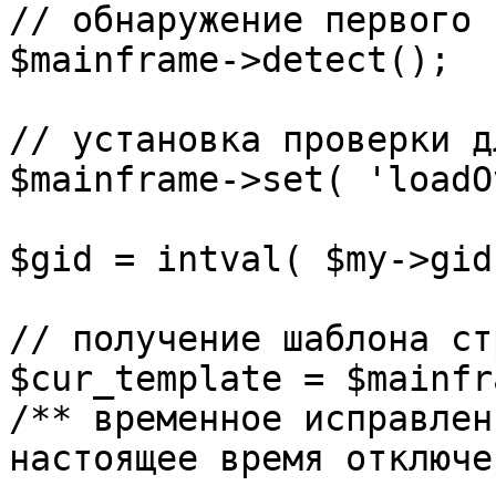
// обнаружение первого 
$mainframe->detect();

// установка проверки д
$mainframe->set( 'loadO
$gid = intval( $my->gid 
// получение шаблона ст
$cur_template = $mainfr
/** временное исправлен
настоящее время отключе