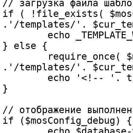
// загрузка файла шаблон
if ( !file_exists( $mos
.'/templates/'. $cur_te
	echo _TEMPLATE_WARN . $cur_template;

} else {

	require_once( $mosConfig_absolute_path 
.'/templates/'. $cur_te
	echo '<!-- '. time() .' -->';

}

// отображение выполнен
if ($mosConfig_debug) {

	echo $database->_ticker . ' queries 