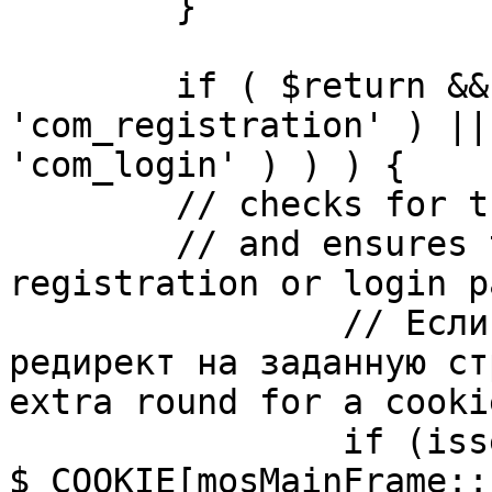
	}

	if ( $return && !( strpos( $return, 
'com_registration' ) ||
'com_login' ) ) ) {

	// checks for the presence of a return url 

	// and ensures that this url is not the 
registration or login pa
		// Если sessioncookie существует, 
редирект на заданную ст
extra round for a cooki
		if (isset( 
$_COOKIE[mosMainFrame::