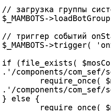
// загрузка группы сист
$_MAMBOTS->loadBotGroup
// триггер событий onSta
$_MAMBOTS->trigger( 'on
if (file_exists( $mosCo
.'/components/com_sef/s
	require_once( $mosConfig_absolute_path 
.'/components/com_sef/s
} else {

	require_once( $mosConfig_absolute_path 