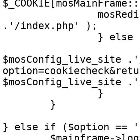
$_COOKIE[mosMainFrame::
		mosRedirect( $mosConfig_live_site 
.'/index.php' );

		} else {

			mosRedirect(
$mosConfig_live_site .'
option=cookiecheck&retu
$mosConfig_live_site .'
		}

	}

} else if ($option == '
	$mainframe->logout();
