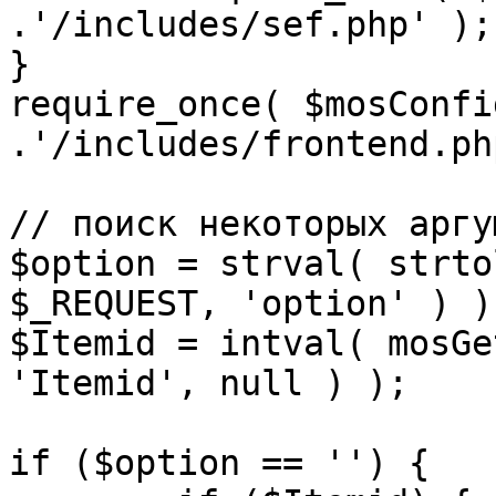
.'/includes/sef.php' );

}

require_once( $mosConfi
.'/includes/frontend.ph
// поиск некоторых аргу
$option = strval( strto
$_REQUEST, 'option' ) ) 
$Itemid = intval( mosGe
'Itemid', null ) );

if ($option == '') {
