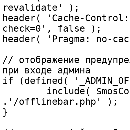
revalidate' );

header( 'Cache-Control:
check=0', false );

header( 'Pragma: no-cac
// отображение предупре
при входе админа

if (defined( '_ADMIN_OF
	include( $mosConfig_absolute_path 
.'/offlinebar.php' );

}
