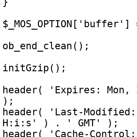
}

$_MOS_OPTION['buffer'] 
ob_end_clean();

initGzip();

header( 'Expires: Mon, 
);

header( 'Last-Modified:
H:i:s' ) . ' GMT' );

header( 'Cache-Control: