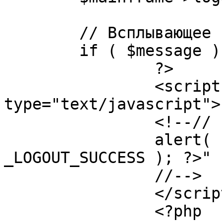
	// Всплывающее сообщение JS

	if ( $message ) {

		?>

		<script language="javascript" 
type="text/javascript">

		<!--//

		alert( "<?php echo addslashes( 
_LOGOUT_SUCCESS ); ?>" )
		//-->

		</script>

		<?php
