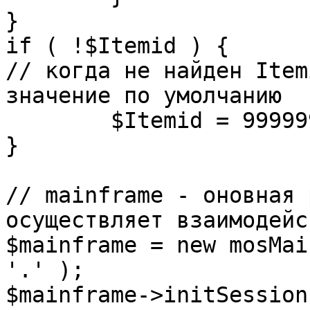
}

if ( !$Itemid ) {

// когда не найден Item
значение по умолчанию

	$Itemid = 99999999;

} 

// mainframe - оновная 
осуществляет взаимодейс
$mainframe = new mosMai
'.' );

$mainframe->initSession(