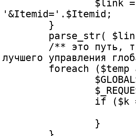
		$link = substr( $link, $pos+1 ). 
'&Itemid='.$Itemid;

	}

	parse_str( $link, $temp );

	/** это путь, требуется переделать для 
лучшего управления глоб
	foreach ($temp as $k=>$v) {

		$GLOBALS[$k] = $v;

		$_REQUEST[$k] = $v;

		if ($k == 'option') {

			$option = $v;
		}

	}
