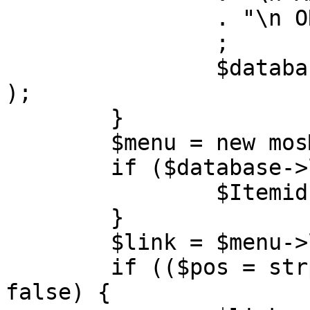
		. "\n ORDER BY parent, ordering"

		;

		$database->setQuery( $query, 0, 1 
);

	}

	$menu = new mosMenu( $database );

	if ($database->loadObject( $menu )) {

		$Itemid = $menu->id;

	}

	$link = $menu->link;

	if (($pos = strpos( $link, '?' )) !== 
false) {
