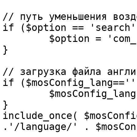
// путь уменьшения возд
if ($option == 'search')
	$option = 'com_search';

}

// загрузка файла англи
if ($mosConfig_lang=='')
	$mosConfig_lang = 'english';

}

include_once( $mosConfi
.'/language/' . $mosCon