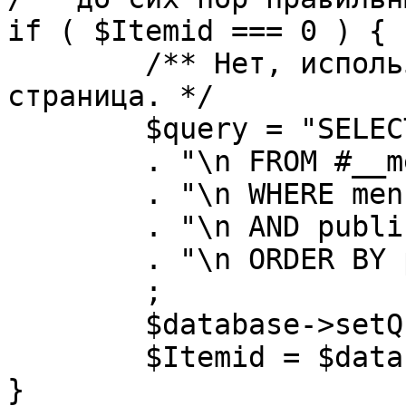
if ( $Itemid === 0 ) {

	/** Нет, используется именно главная 
страница. */

	$query = "SELECT id"

	. "\n FROM #__menu"

	. "\n WHERE menutype = 'mainmenu'"

	. "\n AND published = 1"

	. "\n ORDER BY parent, ordering"

	;

	$database->setQuery( $query, 0, 1 );

	$Itemid = $database->loadResult();

}
