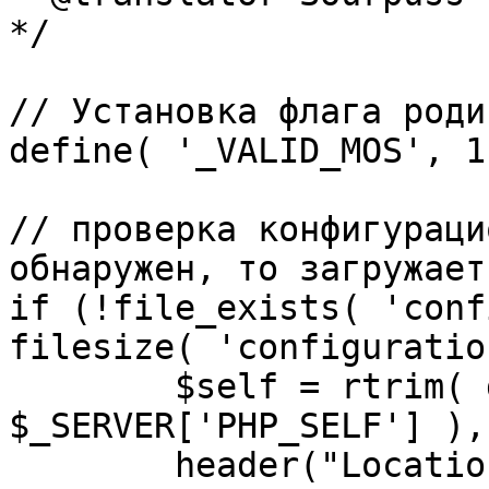
*/

// Установка флага роди
define( '_VALID_MOS', 1 
// проверка конфигураци
обнаружен, то загружает
if (!file_exists( 'conf
filesize( 'configuratio
	$self = rtrim( dirname( 
$_SERVER['PHP_SELF'] ),
	header("Location: http://" . 