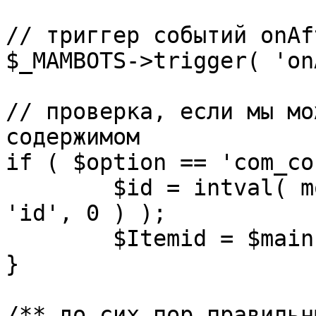
// триггер событий onAf
$_MAMBOTS->trigger( 'on
// проверка, если мы мо
содержимом

if ( $option == 'com_co
	$id = intval( mosGetParam( $_REQUEST, 
'id', 0 ) );

	$Itemid = $mainframe->getItemid( $id );

}

/** до сих пор правильн