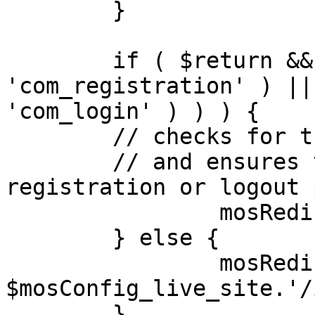
	}

	if ( $return && !( strpos( $return, 
'com_registration' ) ||
'com_login' ) ) ) {

	// checks for the presence of a return url 

	// and ensures that this url is not the 
registration or logout 
		mosRedirect( $return );

	} else {

		mosRedirect( 
$mosConfig_live_site.'/
	}
