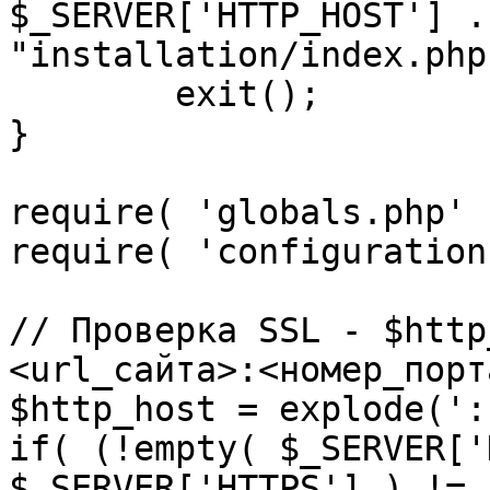
$_SERVER['HTTP_HOST'] .
"installation/index.php"
	exit();

}

require( 'globals.php' )
require( 'configuration
// Проверка SSL - $http
<url_сайта>:<номер_порт
$http_host = explode(':
if( (!empty( $_SERVER['
$_SERVER['HTTPS'] ) != 