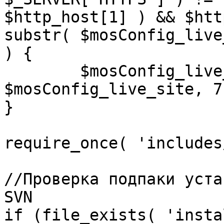
$http_host[1] ) && $htt
substr( $mosConfig_live
) {

	$mosConfig_live_site = 'https://'.substr( 
$mosConfig_live_site, 7 
}

require_once( 'includes
//Проверка подпаки уста
SVN

if (file_exists( 'insta