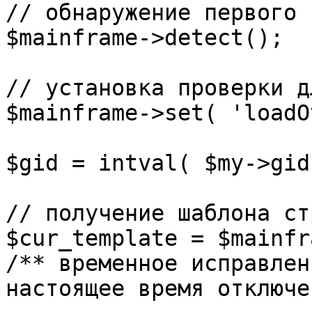
// обнаружение первого 
$mainframe->detect();

// установка проверки д
$mainframe->set( 'loadO
$gid = intval( $my->gid 
// получение шаблона ст
$cur_template = $mainfr
/** временное исправлен
настоящее время отключе