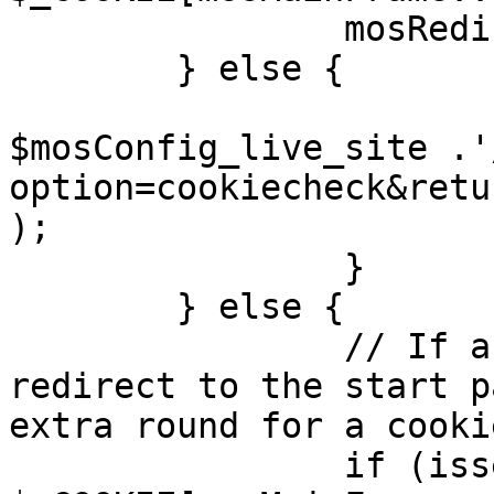
		mosRedirect( $return );

	} else {

			mosRedirect(
$mosConfig_live_site .'
option=cookiecheck&retu
);

		}

	} else {

		// If a sessioncookie exists, 
redirect to the start p
extra round for a cooki
		if (isset( 