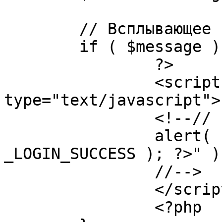
	// Всплывающее сообщение JS

	if ( $message ) {

		?>

		<script language="javascript" 
type="text/javascript">

		<!--//

		alert( "<?php echo addslashes( 
_LOGIN_SUCCESS ); ?>" );
		//-->

		</script>

		<?php
