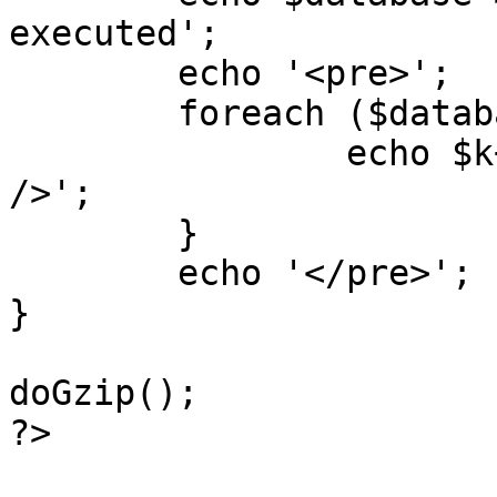
executed';

	echo '<pre>';

 	foreach ($database->_log as $k=>$sql) {

 		echo $k+1 . "\n" . $sql . '<hr 
/>';

	}

	echo '</pre>';

}

doGzip();

?>