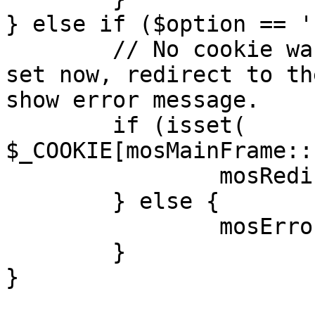
} else if ($option == '
	// No cookie was set upon login. If it is 
set now, redirect to th
show error message.

	if (isset( 
$_COOKIE[mosMainFrame::
		mosRedirect( $return );

	} else {

		mosErrorAlert( _ALERT_ENABLED );

	}

}
