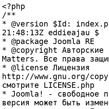
<?php

/**

* @version $Id: index.p
21:48:13Z eddieajau $

* @package Joomla RE

* @copyright Авторские 
Matters. Все права защи
* @license Лицензия 
http://www.gnu.org/copy
смотрите LICENSE.php

* Joomla! - свободное п
версия может быть измене