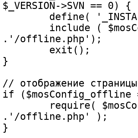
$_VERSION->SVN == 0) {

	define( '_INSTALL_CHECK', 1 );

	include ( $mosConfig_absolute_path 
.'/offline.php');

	exit();

}

// отображение страницы
if ($mosConfig_offline 
	require( $mosConfig_absolute_path 
.'/offline.php' );

}
