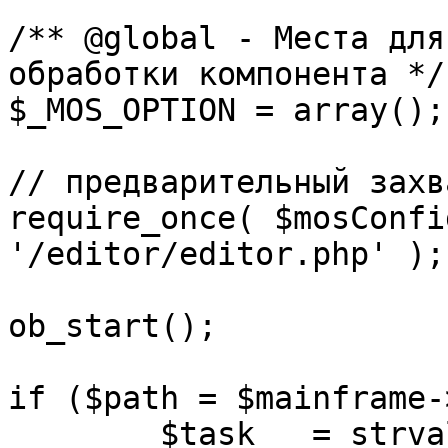
/** @global - Места для
обработки компонента */

$_MOS_OPTION = array();

// предварительный захв
require_once( $mosConfi
'/editor/editor.php' );

ob_start();		 

if ($path = $mainframe-
	$task 	= strval( mosGetParam( $_REQUEST, 