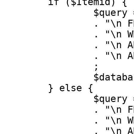
	if ($Itemid) {

		$query = "SELECT id, link"

		. "\n FROM #__menu"

		. "\n WHERE menutype = 'mainmenu'"

		. "\n AND id = " . (int) $Itemid

		. "\n AND published = 1"

		;

		$database->setQuery( $query );

	} else {

		$query = "SELECT id, link"

		. "\n FROM #__menu"

		. "\n WHERE menutype = 'mainmenu'"

		. "\n AND published = 1"
