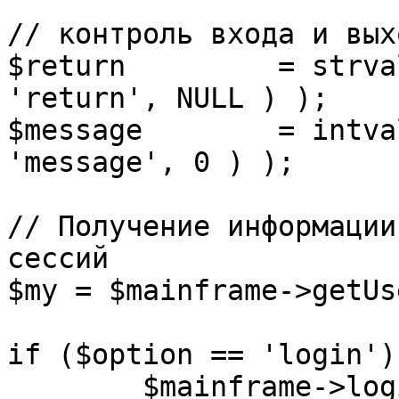
// контроль входа и вых
$return 	= strval( mosGetParam( $_REQUEST, 
'return', NULL ) );

$message 	= intval( mosGetParam( $_POST, 
'message', 0 ) );

// Получение информации
сессий

$my = $mainframe->getUs
if ($option == 'login') 
	$mainframe->login();
