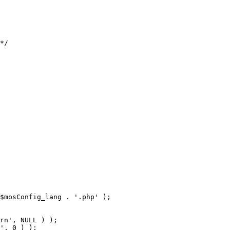
$mosConfig_lang . '.php' );
