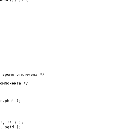
 время отключена */

омпонента */

r.php' );
