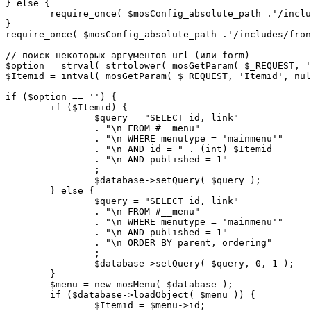
} else {

	require_once( $mosConfig_absolute_path .'/includes/sef.php' );

}

require_once( $mosConfig_absolute_path .'/includes/fron
// поиск некоторых аргументов url (или form)

$option = strval( strtolower( mosGetParam( $_REQUEST, '
$Itemid = intval( mosGetParam( $_REQUEST, 'Itemid', nul
if ($option == '') {

	if ($Itemid) {

		$query = "SELECT id, link"

		. "\n FROM #__menu"

		. "\n WHERE menutype = 'mainmenu'"

		. "\n AND id = " . (int) $Itemid

		. "\n AND published = 1"

		;

		$database->setQuery( $query );

	} else {

		$query = "SELECT id, link"

		. "\n FROM #__menu"

		. "\n WHERE menutype = 'mainmenu'"

		. "\n AND published = 1"

		. "\n ORDER BY parent, ordering"

		;

		$database->setQuery( $query, 0, 1 );

	}

	$menu = new mosMenu( $database );

	if ($database->loadObject( $menu )) {

		$Itemid = $menu->id;
