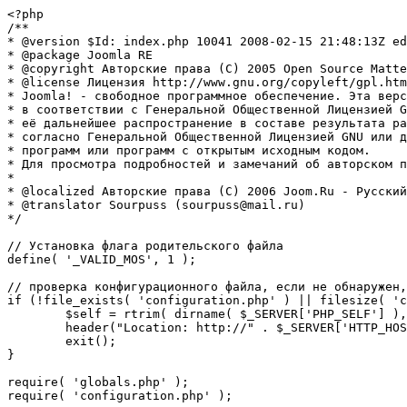
<?php

/**

* @version $Id: index.php 10041 2008-02-15 21:48:13Z ed
* @package Joomla RE

* @copyright Авторские права (C) 2005 Open Source Matte
* @license Лицензия http://www.gnu.org/copyleft/gpl.htm
* Joomla! - свободное программное обеспечение. Эта верс
* в соответствии с Генеральной Общественной Лицензией G
* её дальнейшее распространение в составе результата ра
* согласно Генеральной Общественной Лицензией GNU или д
* программ или программ с открытым исходным кодом.

* Для просмотра подробностей и замечаний об авторском п
* 

* @localized Авторские права (C) 2006 Joom.Ru - Русский
* @translator Sourpuss (sourpuss@mail.ru)

*/

// Установка флага родительского файла 

define( '_VALID_MOS', 1 );

// проверка конфигурационного файла, если не обнаружен,
if (!file_exists( 'configuration.php' ) || filesize( 'c
	$self = rtrim( dirname( $_SERVER['PHP_SELF'] ), '/\\' ) . '/';

	header("Location: http://" . $_SERVER['HTTP_HOST'] . $self . "installation/index.php" );

	exit();

}

require( 'globals.php' );

require( 'configuration.php' );
