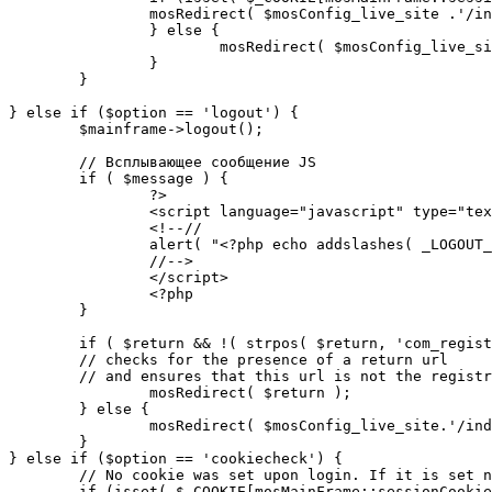
		mosRedirect( $mosConfig_live_site .'/index.php' );

		} else {

			mosRedirect( $mosConfig_live_site .'/index.php?option=cookiecheck&return=' . urlencode( $mosConfig_live_site .'/index.php' ) );

		}

	}

} else if ($option == 'logout') {

	$mainframe->logout();

	// Всплывающее сообщение JS

	if ( $message ) {

		?>

		<script language="javascript" type="text/javascript">

		<!--//

		alert( "<?php echo addslashes( _LOGOUT_SUCCESS ); ?>" );

		//-->

		</script>

		<?php

	}

	if ( $return && !( strpos( $return, 'com_registration' ) || strpos( $return, 'com_login' ) ) ) {

	// checks for the presence of a return url 

	// and ensures that this url is not the registration or logout pages

		mosRedirect( $return );

	} else {

		mosRedirect( $mosConfig_live_site.'/index.php' );

	}

} else if ($option == 'cookiecheck') {

	// No cookie was set upon login. If it is set now, redirect to the given page. Otherwise, show error message.

	if (isset( $_COOKIE[mosMainFrame::sessionCookieName()] )) {
