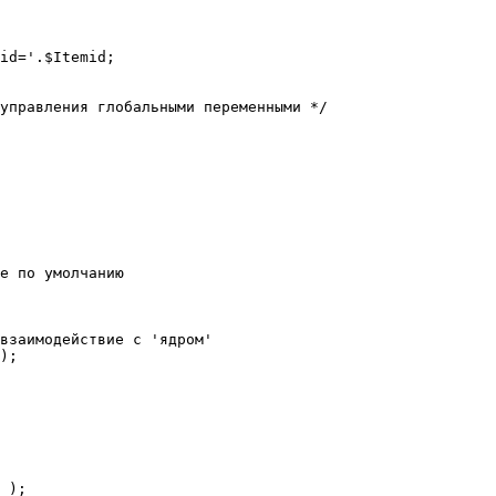
е по умолчанию

взаимодействие с 'ядром'

);
