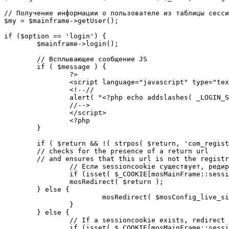
// Получение информации о пользователе из таблицы сесси
$my = $mainframe->getUser();

if ($option == 'login') {

	$mainframe->login();

	// Всплывающее сообщение JS

	if ( $message ) {

		?>

		<script language="javascript" type="text/javascript">

		<!--//

		alert( "<?php echo addslashes( _LOGIN_SUCCESS ); ?>" );

		//-->

		</script>

		<?php

	}

	if ( $return && !( strpos( $return, 'com_registration' ) || strpos( $return, 'com_login' ) ) ) {

	// checks for the presence of a return url 

	// and ensures that this url is not the registration or login pages

		// Если sessioncookie существует, редирект на заданную страницу. Otherwise, take an extra round for a cookiecheck

		if (isset( $_COOKIE[mosMainFrame::sessionCookieName()] )) {

		mosRedirect( $return );

	} else {

			mosRedirect( $mosConfig_live_site .'/index.php?option=cookiecheck&return=' . urlencode( $return ) );

		}

	} else {

		// If a sessioncookie exists, redirect to the start page. Otherwise, take an extra round for a cookiecheck

		if (isset( $_COOKIE[mosMainFrame::sessionCookieName()] )) {
