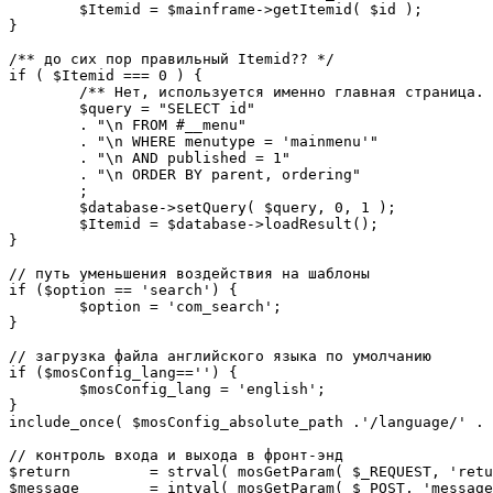
	$Itemid = $mainframe->getItemid( $id );

}

/** до сих пор правильный Itemid?? */

if ( $Itemid === 0 ) {

	/** Нет, используется именно главная страница. */

	$query = "SELECT id"

	. "\n FROM #__menu"

	. "\n WHERE menutype = 'mainmenu'"

	. "\n AND published = 1"

	. "\n ORDER BY parent, ordering"

	;

	$database->setQuery( $query, 0, 1 );

	$Itemid = $database->loadResult();

}

// путь уменьшения воздействия на шаблоны

if ($option == 'search') {

	$option = 'com_search';

}

// загрузка файла английского языка по умолчанию

if ($mosConfig_lang=='') {

	$mosConfig_lang = 'english';

}

include_once( $mosConfig_absolute_path .'/language/' . 
// контроль входа и выхода в фронт-энд 

$return 	= strval( mosGetParam( $_REQUEST, 'return', NULL ) );

$message 	= intval( mosGetParam( $_POST, 'message', 0 ) );
