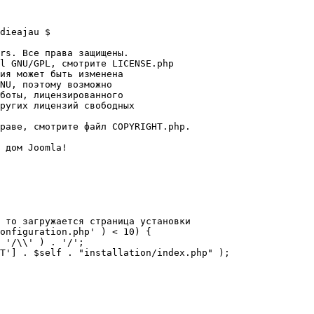
dieajau $

rs. Все права защищены.

l GNU/GPL, смотрите LICENSE.php

ия может быть изменена

NU, поэтому возможно

боты, лицензированного

ругих лицензий свободных 

раве, смотрите файл COPYRIGHT.php.

 дом Joomla!

 то загружается страница установки

onfiguration.php' ) < 10) {
