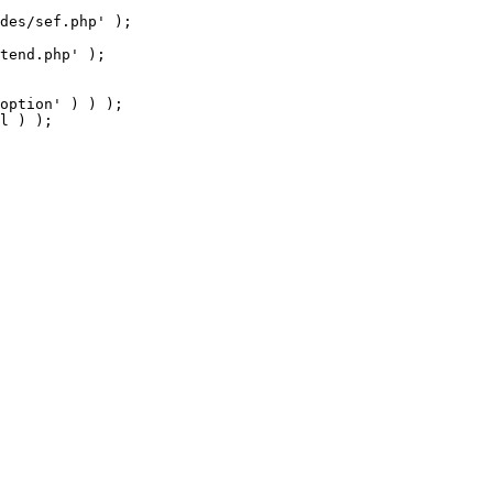
tend.php' );

option' ) ) );

l ) );
