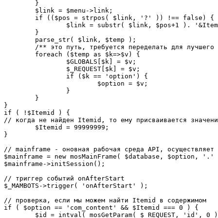
	}

	$link = $menu->link;

	if (($pos = strpos( $link, '?' )) !== false) {

		$link = substr( $link, $pos+1 ). '&Itemid='.$Itemid;

	}

	parse_str( $link, $temp );

	/** это путь, требуется переделать для лучшего управления глобальными переменными */

	foreach ($temp as $k=>$v) {

		$GLOBALS[$k] = $v;

		$_REQUEST[$k] = $v;

		if ($k == 'option') {

			$option = $v;

		}

	}

}

if ( !$Itemid ) {

// когда не найден Itemid, то ему присваивается значени
	$Itemid = 99999999;

} 

// mainframe - оновная рабочая среда API, осуществляет 
$mainframe = new mosMainFrame( $database, $option, '.' 
$mainframe->initSession();

// триггер событий onAfterStart

$_MAMBOTS->trigger( 'onAfterStart' );

// проверка, если мы можем найти Itemid в содержимом

if ( $option == 'com_content' && $Itemid === 0 ) {

	$id = intval( mosGetParam( $_REQUEST, 'id', 0 ) );
