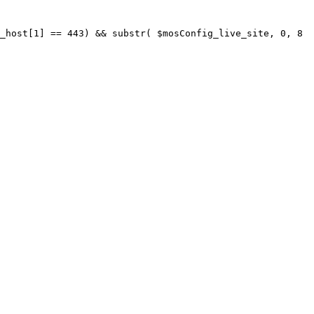
_host[1] == 443) && substr( $mosConfig_live_site, 0, 8 