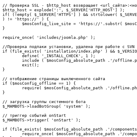
// Проверка SSL - $http_host возвращает <url_сайта>:<но
$http_host = explode(':', $_SERVER['HTTP_HOST'] );

if( (!empty( $_SERVER['HTTPS'] ) && strtolower( $_SERVE
) != 'https://' ) {

	$mosConfig_live_site = 'https://'.substr( $mosConfig_live_site, 7 );

}

require_once( 'includes/joomla.php' );

//Проверка подпаки установки, удалена при работе с SVN

if (file_exists( 'installation/index.php' ) && $_VERSIO
	define( '_INSTALL_CHECK', 1 );

	include ( $mosConfig_absolute_path .'/offline.php');

	exit();

}

// отображение страницы выключенного сайта

if ($mosConfig_offline == 1) {

	require( $mosConfig_absolute_path .'/offline.php' );

}

// загрузка группы системного бота

$_MAMBOTS->loadBotGroup( 'system' );

// триггер событий onStart

$_MAMBOTS->trigger( 'onStart' );

if (file_exists( $mosConfig_absolute_path .'/components
	require_once( $mosConfig_absolute_path .'/components/com_sef/sef.php' );
