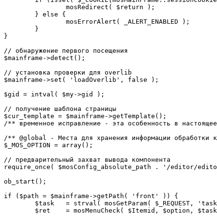
		mosRedirect( $return );

	} else {

		mosErrorAlert( _ALERT_ENABLED );

	}

}

// обнаружение первого посещения

$mainframe->detect();

// установка проверки для overlib

$mainframe->set( 'loadOverlib', false );

$gid = intval( $my->gid );

// получение шаблона страницы

$cur_template = $mainframe->getTemplate();

/** временное исправление - эта особенность в настоящее
/** @global - Места для хранения информации обработки к
$_MOS_OPTION = array();

// предварительный захват вывода компонента

require_once( $mosConfig_absolute_path . '/editor/edito
ob_start();		 

if ($path = $mainframe->getPath( 'front' )) {

	$task 	= strval( mosGetParam( $_REQUEST, 'task', '' ) );

	$ret 	= mosMenuCheck( $Itemid, $option, $task, $gid );
