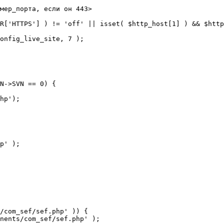
мер_порта, если он 443>

R['HTTPS'] ) != 'off' || isset( $http_host[1] ) && $http
N->SVN == 0) {

/com_sef/sef.php' )) {
