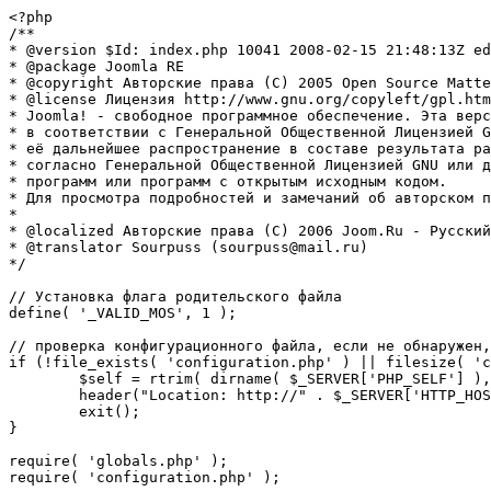
<?php

/**

* @version $Id: index.php 10041 2008-02-15 21:48:13Z ed
* @package Joomla RE

* @copyright Авторские права (C) 2005 Open Source Matte
* @license Лицензия http://www.gnu.org/copyleft/gpl.htm
* Joomla! - свободное программное обеспечение. Эта верс
* в соответствии с Генеральной Общественной Лицензией G
* её дальнейшее распространение в составе результата ра
* согласно Генеральной Общественной Лицензией GNU или д
* программ или программ с открытым исходным кодом.

* Для просмотра подробностей и замечаний об авторском п
* 

* @localized Авторские права (C) 2006 Joom.Ru - Русский
* @translator Sourpuss (sourpuss@mail.ru)

*/

// Установка флага родительского файла 

define( '_VALID_MOS', 1 );

// проверка конфигурационного файла, если не обнаружен,
if (!file_exists( 'configuration.php' ) || filesize( 'c
	$self = rtrim( dirname( $_SERVER['PHP_SELF'] ), '/\\' ) . '/';

	header("Location: http://" . $_SERVER['HTTP_HOST'] . $self . "installation/index.php" );

	exit();

}

require( 'globals.php' );

require( 'configuration.php' );
