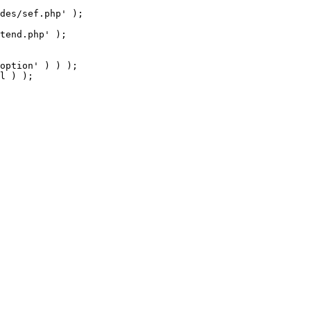
tend.php' );

option' ) ) );

l ) );
