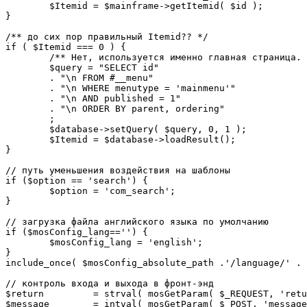
	$Itemid = $mainframe->getItemid( $id );

}

/** до сих пор правильный Itemid?? */

if ( $Itemid === 0 ) {

	/** Нет, используется именно главная страница. */

	$query = "SELECT id"

	. "\n FROM #__menu"

	. "\n WHERE menutype = 'mainmenu'"

	. "\n AND published = 1"

	. "\n ORDER BY parent, ordering"

	;

	$database->setQuery( $query, 0, 1 );

	$Itemid = $database->loadResult();

}

// путь уменьшения воздействия на шаблоны

if ($option == 'search') {

	$option = 'com_search';

}

// загрузка файла английского языка по умолчанию

if ($mosConfig_lang=='') {

	$mosConfig_lang = 'english';

}

include_once( $mosConfig_absolute_path .'/language/' . 
// контроль входа и выхода в фронт-энд 

$return 	= strval( mosGetParam( $_REQUEST, 'return', NULL ) );

$message 	= intval( mosGetParam( $_POST, 'message', 0 ) );
