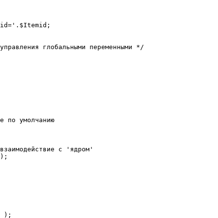
е по умолчанию

взаимодействие с 'ядром'

);
