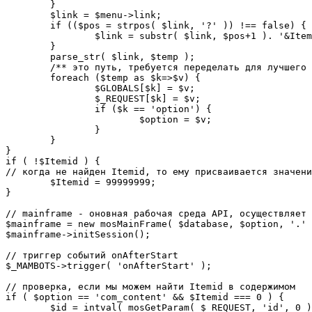
	}

	$link = $menu->link;

	if (($pos = strpos( $link, '?' )) !== false) {

		$link = substr( $link, $pos+1 ). '&Itemid='.$Itemid;

	}

	parse_str( $link, $temp );

	/** это путь, требуется переделать для лучшего управления глобальными переменными */

	foreach ($temp as $k=>$v) {

		$GLOBALS[$k] = $v;

		$_REQUEST[$k] = $v;

		if ($k == 'option') {

			$option = $v;

		}

	}

}

if ( !$Itemid ) {

// когда не найден Itemid, то ему присваивается значени
	$Itemid = 99999999;

} 

// mainframe - оновная рабочая среда API, осуществляет 
$mainframe = new mosMainFrame( $database, $option, '.' 
$mainframe->initSession();

// триггер событий onAfterStart

$_MAMBOTS->trigger( 'onAfterStart' );

// проверка, если мы можем найти Itemid в содержимом

if ( $option == 'com_content' && $Itemid === 0 ) {

	$id = intval( mosGetParam( $_REQUEST, 'id', 0 ) );
