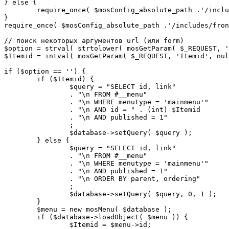
} else {

	require_once( $mosConfig_absolute_path .'/includes/sef.php' );

}

require_once( $mosConfig_absolute_path .'/includes/fron
// поиск некоторых аргументов url (или form)

$option = strval( strtolower( mosGetParam( $_REQUEST, '
$Itemid = intval( mosGetParam( $_REQUEST, 'Itemid', nul
if ($option == '') {

	if ($Itemid) {

		$query = "SELECT id, link"

		. "\n FROM #__menu"

		. "\n WHERE menutype = 'mainmenu'"

		. "\n AND id = " . (int) $Itemid

		. "\n AND published = 1"

		;

		$database->setQuery( $query );

	} else {

		$query = "SELECT id, link"

		. "\n FROM #__menu"

		. "\n WHERE menutype = 'mainmenu'"

		. "\n AND published = 1"

		. "\n ORDER BY parent, ordering"

		;

		$database->setQuery( $query, 0, 1 );

	}

	$menu = new mosMenu( $database );

	if ($database->loadObject( $menu )) {

		$Itemid = $menu->id;
