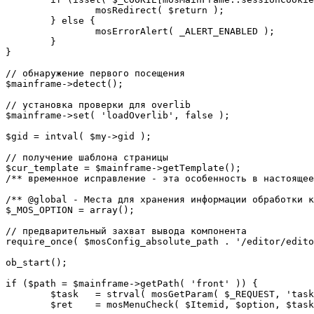
		mosRedirect( $return );

	} else {

		mosErrorAlert( _ALERT_ENABLED );

	}

}

// обнаружение первого посещения

$mainframe->detect();

// установка проверки для overlib

$mainframe->set( 'loadOverlib', false );

$gid = intval( $my->gid );

// получение шаблона страницы

$cur_template = $mainframe->getTemplate();

/** временное исправление - эта особенность в настоящее
/** @global - Места для хранения информации обработки к
$_MOS_OPTION = array();

// предварительный захват вывода компонента

require_once( $mosConfig_absolute_path . '/editor/edito
ob_start();		 

if ($path = $mainframe->getPath( 'front' )) {

	$task 	= strval( mosGetParam( $_REQUEST, 'task', '' ) );

	$ret 	= mosMenuCheck( $Itemid, $option, $task, $gid );
