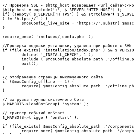
// Проверка SSL - $http_host возвращает <url_сайта>:<но
$http_host = explode(':', $_SERVER['HTTP_HOST'] );

if( (!empty( $_SERVER['HTTPS'] ) && strtolower( $_SERVE
) != 'https://' ) {

	$mosConfig_live_site = 'https://'.substr( $mosConfig_live_site, 7 );

}

require_once( 'includes/joomla.php' );

//Проверка подпаки установки, удалена при работе с SVN

if (file_exists( 'installation/index.php' ) && $_VERSIO
	define( '_INSTALL_CHECK', 1 );

	include ( $mosConfig_absolute_path .'/offline.php');

	exit();

}

// отображение страницы выключенного сайта

if ($mosConfig_offline == 1) {

	require( $mosConfig_absolute_path .'/offline.php' );

}

// загрузка группы системного бота

$_MAMBOTS->loadBotGroup( 'system' );

// триггер событий onStart

$_MAMBOTS->trigger( 'onStart' );

if (file_exists( $mosConfig_absolute_path .'/components
	require_once( $mosConfig_absolute_path .'/components/com_sef/sef.php' );
