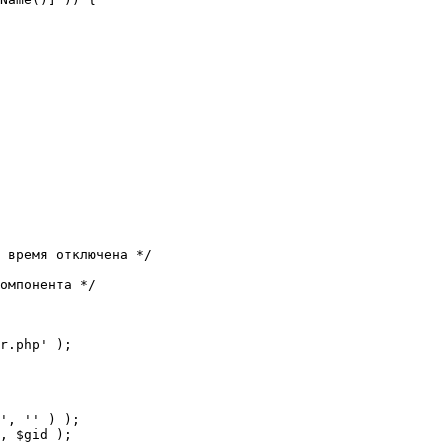
 время отключена */

омпонента */

r.php' );
