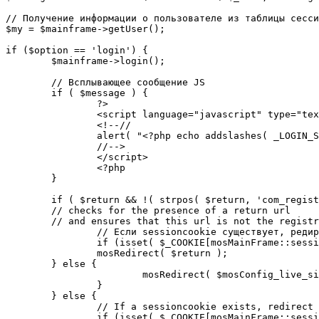
// Получение информации о пользователе из таблицы сесси
$my = $mainframe->getUser();

if ($option == 'login') {

	$mainframe->login();

	// Всплывающее сообщение JS

	if ( $message ) {

		?>

		<script language="javascript" type="text/javascript">

		<!--//

		alert( "<?php echo addslashes( _LOGIN_SUCCESS ); ?>" );

		//-->

		</script>

		<?php

	}

	if ( $return && !( strpos( $return, 'com_registration' ) || strpos( $return, 'com_login' ) ) ) {

	// checks for the presence of a return url 

	// and ensures that this url is not the registration or login pages

		// Если sessioncookie существует, редирект на заданную страницу. Otherwise, take an extra round for a cookiecheck

		if (isset( $_COOKIE[mosMainFrame::sessionCookieName()] )) {

		mosRedirect( $return );

	} else {

			mosRedirect( $mosConfig_live_site .'/index.php?option=cookiecheck&return=' . urlencode( $return ) );

		}

	} else {

		// If a sessioncookie exists, redirect to the start page. Otherwise, take an extra round for a cookiecheck

		if (isset( $_COOKIE[mosMainFrame::sessionCookieName()] )) {
