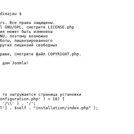
dieajau $

rs. Все права защищены.

l GNU/GPL, смотрите LICENSE.php

ия может быть изменена

NU, поэтому возможно

боты, лицензированного

ругих лицензий свободных 

раве, смотрите файл COPYRIGHT.php.

 дом Joomla!

 то загружается страница установки

onfiguration.php' ) < 10) {
