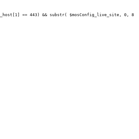
_host[1] == 443) && substr( $mosConfig_live_site, 0, 8 