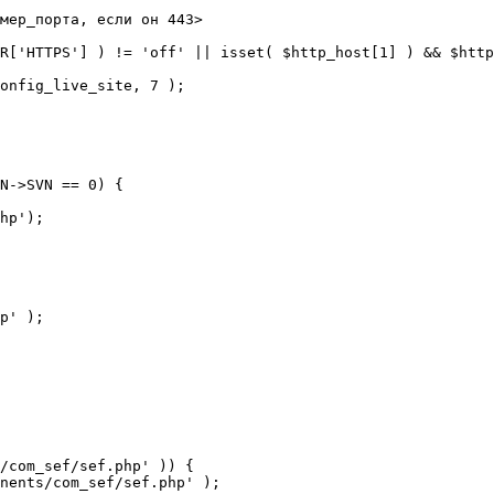
мер_порта, если он 443>

R['HTTPS'] ) != 'off' || isset( $http_host[1] ) && $http
N->SVN == 0) {

/com_sef/sef.php' )) {
