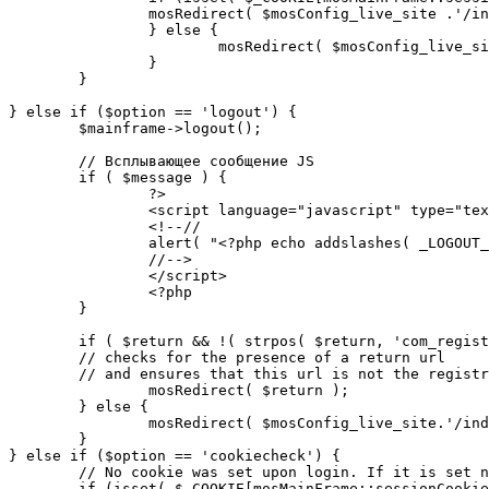
		mosRedirect( $mosConfig_live_site .'/index.php' );

		} else {

			mosRedirect( $mosConfig_live_site .'/index.php?option=cookiecheck&return=' . urlencode( $mosConfig_live_site .'/index.php' ) );

		}

	}

} else if ($option == 'logout') {

	$mainframe->logout();

	// Всплывающее сообщение JS

	if ( $message ) {

		?>

		<script language="javascript" type="text/javascript">

		<!--//

		alert( "<?php echo addslashes( _LOGOUT_SUCCESS ); ?>" );

		//-->

		</script>

		<?php

	}

	if ( $return && !( strpos( $return, 'com_registration' ) || strpos( $return, 'com_login' ) ) ) {

	// checks for the presence of a return url 

	// and ensures that this url is not the registration or logout pages

		mosRedirect( $return );

	} else {

		mosRedirect( $mosConfig_live_site.'/index.php' );

	}

} else if ($option == 'cookiecheck') {

	// No cookie was set upon login. If it is set now, redirect to the given page. Otherwise, show error message.

	if (isset( $_COOKIE[mosMainFrame::sessionCookieName()] )) {
