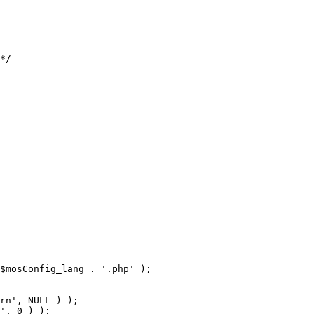
$mosConfig_lang . '.php' );
