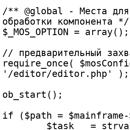
/** @global - Места для
обработки компонента */

$_MOS_OPTION = array();

// предварительный захв
require_once( $mosConfi
'/editor/editor.php' );

ob_start();		 

if ($path = $mainframe-
	$task 	= strval( mosGetParam( $_REQUEST, 