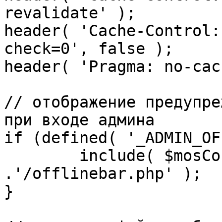
revalidate' );

header( 'Cache-Control:
check=0', false );

header( 'Pragma: no-cac
// отображение предупре
при входе админа

if (defined( '_ADMIN_OF
	include( $mosConfig_absolute_path 
.'/offlinebar.php' );

}
