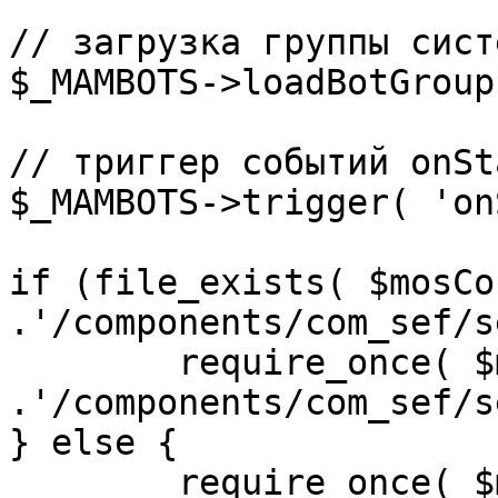
// загрузка группы сист
$_MAMBOTS->loadBotGroup
// триггер событий onSta
$_MAMBOTS->trigger( 'on
if (file_exists( $mosCo
.'/components/com_sef/s
	require_once( $mosConfig_absolute_path 
.'/components/com_sef/s
} else {

	require_once( $mosConfig_absolute_path 