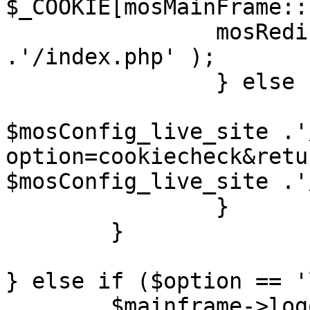
$_COOKIE[mosMainFrame::
		mosRedirect( $mosConfig_live_site 
.'/index.php' );

		} else {

			mosRedirect(
$mosConfig_live_site .'
option=cookiecheck&retu
$mosConfig_live_site .'
		}

	}

} else if ($option == '
	$mainframe->logout();
