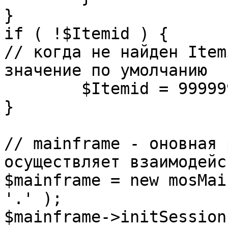
}

if ( !$Itemid ) {

// когда не найден Item
значение по умолчанию

	$Itemid = 99999999;

} 

// mainframe - оновная 
осуществляет взаимодейс
$mainframe = new mosMai
'.' );

$mainframe->initSession(