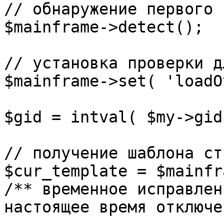
// обнаружение первого 
$mainframe->detect();

// установка проверки д
$mainframe->set( 'loadO
$gid = intval( $my->gid 
// получение шаблона ст
$cur_template = $mainfr
/** временное исправлен
настоящее время отключе