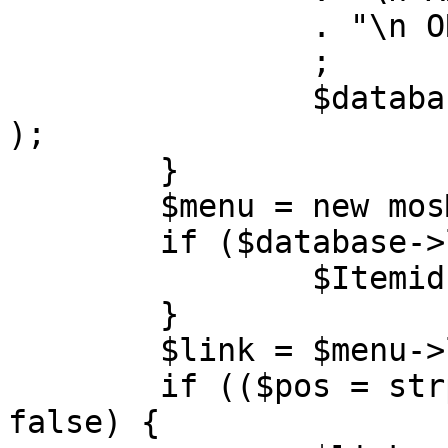
		. "\n ORDER BY parent, ordering"

		;

		$database->setQuery( $query, 0, 1 
);

	}

	$menu = new mosMenu( $database );

	if ($database->loadObject( $menu )) {

		$Itemid = $menu->id;

	}

	$link = $menu->link;

	if (($pos = strpos( $link, '?' )) !== 
false) {
