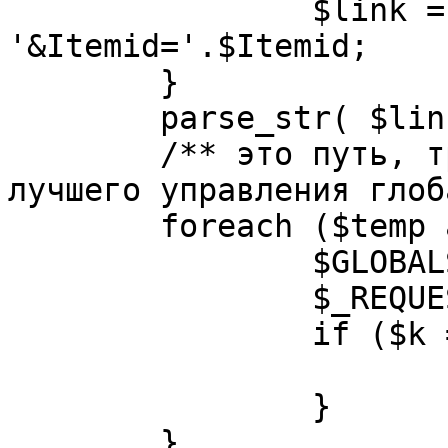
		$link = substr( $link, $pos+1 ). 
'&Itemid='.$Itemid;

	}

	parse_str( $link, $temp );

	/** это путь, требуется переделать для 
лучшего управления глоб
	foreach ($temp as $k=>$v) {

		$GLOBALS[$k] = $v;

		$_REQUEST[$k] = $v;

		if ($k == 'option') {

			$option = $v;
		}

	}
