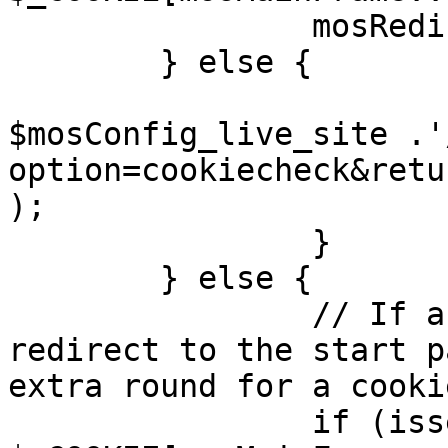
		mosRedirect( $return );

	} else {

			mosRedirect(
$mosConfig_live_site .'
option=cookiecheck&retu
);

		}

	} else {

		// If a sessioncookie exists, 
redirect to the start p
extra round for a cooki
		if (isset( 