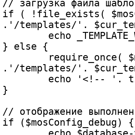
// загрузка файла шаблон
if ( !file_exists( $mos
.'/templates/'. $cur_te
	echo _TEMPLATE_WARN . $cur_template;

} else {

	require_once( $mosConfig_absolute_path 
.'/templates/'. $cur_te
	echo '<!-- '. time() .' -->';

}

// отображение выполнен
if ($mosConfig_debug) {

	echo $database->_ticker . ' queries 