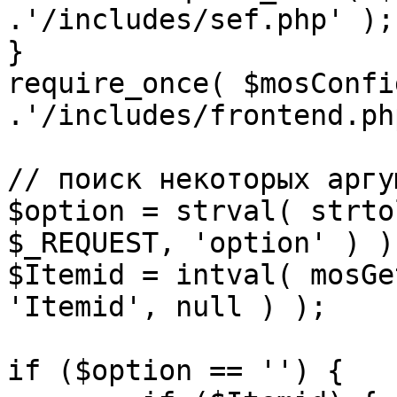
.'/includes/sef.php' );

}

require_once( $mosConfi
.'/includes/frontend.ph
// поиск некоторых аргу
$option = strval( strto
$_REQUEST, 'option' ) ) 
$Itemid = intval( mosGe
'Itemid', null ) );

if ($option == '') {
