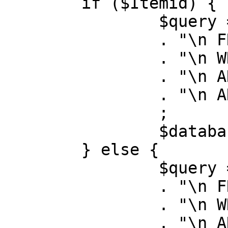
	if ($Itemid) {

		$query = "SELECT id, link"

		. "\n FROM #__menu"

		. "\n WHERE menutype = 'mainmenu'"

		. "\n AND id = " . (int) $Itemid

		. "\n AND published = 1"

		;

		$database->setQuery( $query );

	} else {

		$query = "SELECT id, link"

		. "\n FROM #__menu"

		. "\n WHERE menutype = 'mainmenu'"

		. "\n AND published = 1"
