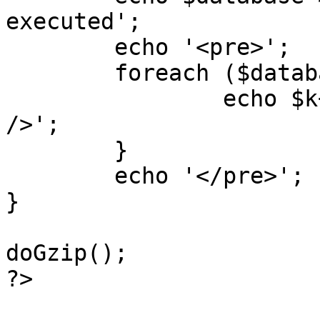
executed';

	echo '<pre>';

 	foreach ($database->_log as $k=>$sql) {

 		echo $k+1 . "\n" . $sql . '<hr 
/>';

	}

	echo '</pre>';

}

doGzip();

?>