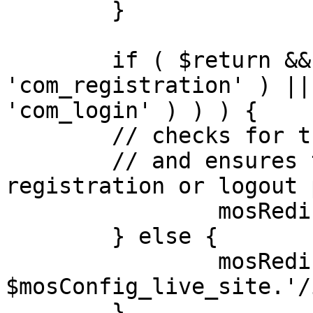
	}

	if ( $return && !( strpos( $return, 
'com_registration' ) ||
'com_login' ) ) ) {

	// checks for the presence of a return url 

	// and ensures that this url is not the 
registration or logout 
		mosRedirect( $return );

	} else {

		mosRedirect( 
$mosConfig_live_site.'/
	}
