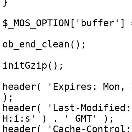
}

$_MOS_OPTION['buffer'] 
ob_end_clean();

initGzip();

header( 'Expires: Mon, 
);

header( 'Last-Modified:
H:i:s' ) . ' GMT' );

header( 'Cache-Control: