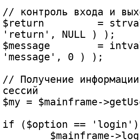
// контроль входа и вых
$return 	= strval( mosGetParam( $_REQUEST, 
'return', NULL ) );

$message 	= intval( mosGetParam( $_POST, 
'message', 0 ) );

// Получение информации
сессий

$my = $mainframe->getUs
if ($option == 'login') 
	$mainframe->login();
