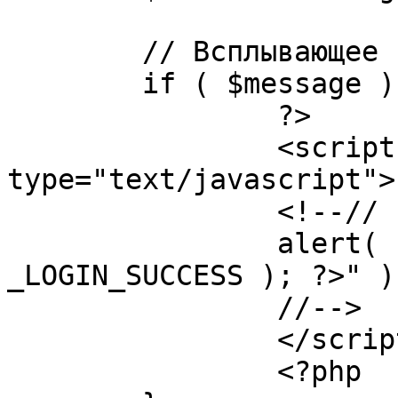
	// Всплывающее сообщение JS

	if ( $message ) {

		?>

		<script language="javascript" 
type="text/javascript">

		<!--//

		alert( "<?php echo addslashes( 
_LOGIN_SUCCESS ); ?>" );
		//-->

		</script>

		<?php
