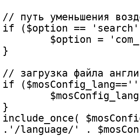
// путь уменьшения возд
if ($option == 'search')
	$option = 'com_search';

}

// загрузка файла англи
if ($mosConfig_lang=='')
	$mosConfig_lang = 'english';

}

include_once( $mosConfi
.'/language/' . $mosCon