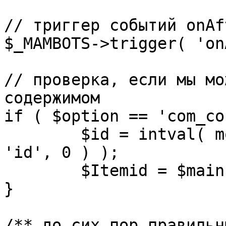
// триггер событий onAf
$_MAMBOTS->trigger( 'on
// проверка, если мы мо
содержимом

if ( $option == 'com_co
	$id = intval( mosGetParam( $_REQUEST, 
'id', 0 ) );

	$Itemid = $mainframe->getItemid( $id );

}

/** до сих пор правильн