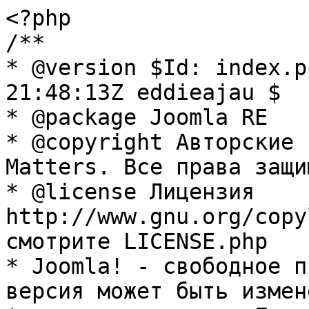
<?php

/**

* @version $Id: index.p
21:48:13Z eddieajau $

* @package Joomla RE

* @copyright Авторские 
Matters. Все права защи
* @license Лицензия 
http://www.gnu.org/copy
смотрите LICENSE.php

* Joomla! - свободное п
версия может быть измене