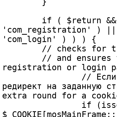
	}

	if ( $return && !( strpos( $return, 
'com_registration' ) ||
'com_login' ) ) ) {

	// checks for the presence of a return url 

	// and ensures that this url is not the 
registration or login pa
		// Если sessioncookie существует, 
редирект на заданную ст
extra round for a cooki
		if (isset( 
$_COOKIE[mosMainFrame::