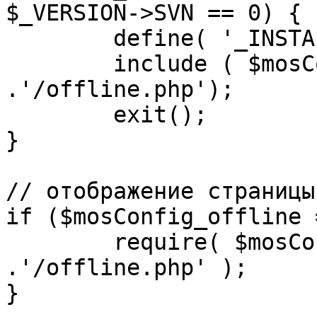
$_VERSION->SVN == 0) {

	define( '_INSTALL_CHECK', 1 );

	include ( $mosConfig_absolute_path 
.'/offline.php');

	exit();

}

// отображение страницы
if ($mosConfig_offline 
	require( $mosConfig_absolute_path 
.'/offline.php' );

}
