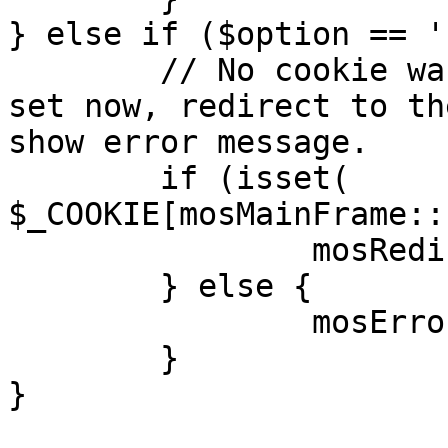
} else if ($option == '
	// No cookie was set upon login. If it is 
set now, redirect to th
show error message.

	if (isset( 
$_COOKIE[mosMainFrame::
		mosRedirect( $return );

	} else {

		mosErrorAlert( _ALERT_ENABLED );

	}

}
