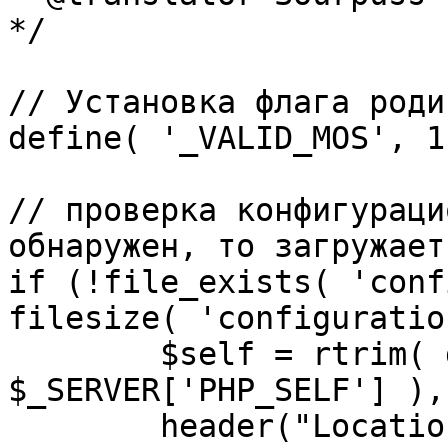
*/

// Установка флага роди
define( '_VALID_MOS', 1 
// проверка конфигураци
обнаружен, то загружает
if (!file_exists( 'conf
filesize( 'configuratio
	$self = rtrim( dirname( 
$_SERVER['PHP_SELF'] ),
	header("Location: http://" . 