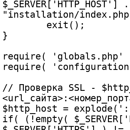
$_SERVER['HTTP_HOST'] .
"installation/index.php"
	exit();

}

require( 'globals.php' )
require( 'configuration
// Проверка SSL - $http
<url_сайта>:<номер_порт
$http_host = explode(':
if( (!empty( $_SERVER['
$_SERVER['HTTPS'] ) != 