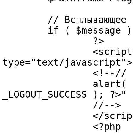
	// Всплывающее сообщение JS

	if ( $message ) {

		?>

		<script language="javascript" 
type="text/javascript">

		<!--//

		alert( "<?php echo addslashes( 
_LOGOUT_SUCCESS ); ?>" )
		//-->

		</script>

		<?php
