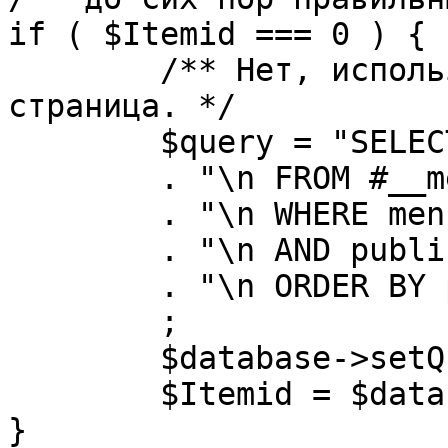
if ( $Itemid === 0 ) {

	/** Нет, используется именно главная 
страница. */

	$query = "SELECT id"

	. "\n FROM #__menu"

	. "\n WHERE menutype = 'mainmenu'"

	. "\n AND published = 1"

	. "\n ORDER BY parent, ordering"

	;

	$database->setQuery( $query, 0, 1 );

	$Itemid = $database->loadResult();

}
