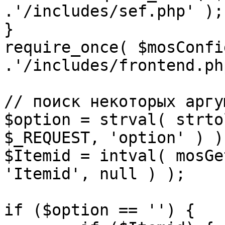
.'/includes/sef.php' );

}

require_once( $mosConfi
.'/includes/frontend.ph
// поиск некоторых аргу
$option = strval( strto
$_REQUEST, 'option' ) ) 
$Itemid = intval( mosGe
'Itemid', null ) );

if ($option == '') {
