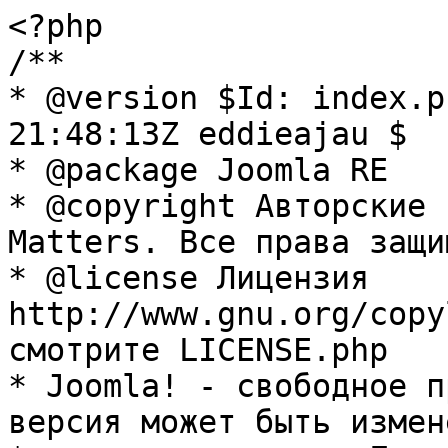
<?php

/**

* @version $Id: index.p
21:48:13Z eddieajau $

* @package Joomla RE

* @copyright Авторские 
Matters. Все права защи
* @license Лицензия 
http://www.gnu.org/copy
смотрите LICENSE.php

* Joomla! - свободное п
версия может быть измене