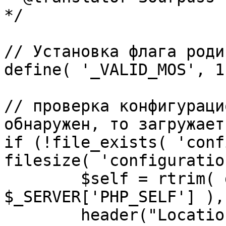
*/

// Установка флага роди
define( '_VALID_MOS', 1 
// проверка конфигураци
обнаружен, то загружает
if (!file_exists( 'conf
filesize( 'configuratio
	$self = rtrim( dirname( 
$_SERVER['PHP_SELF'] ),
	header("Location: http://" . 