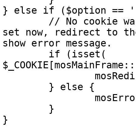
} else if ($option == '
	// No cookie was set upon login. If it is 
set now, redirect to th
show error message.

	if (isset( 
$_COOKIE[mosMainFrame::
		mosRedirect( $return );

	} else {

		mosErrorAlert( _ALERT_ENABLED );

	}

}
