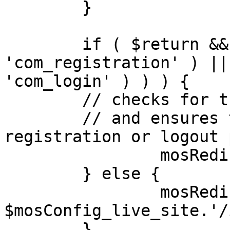
	}

	if ( $return && !( strpos( $return, 
'com_registration' ) ||
'com_login' ) ) ) {

	// checks for the presence of a return url 

	// and ensures that this url is not the 
registration or logout 
		mosRedirect( $return );

	} else {

		mosRedirect( 
$mosConfig_live_site.'/
	}
