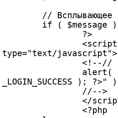
	// Всплывающее сообщение JS

	if ( $message ) {

		?>

		<script language="javascript" 
type="text/javascript">

		<!--//

		alert( "<?php echo addslashes( 
_LOGIN_SUCCESS ); ?>" );
		//-->

		</script>

		<?php
