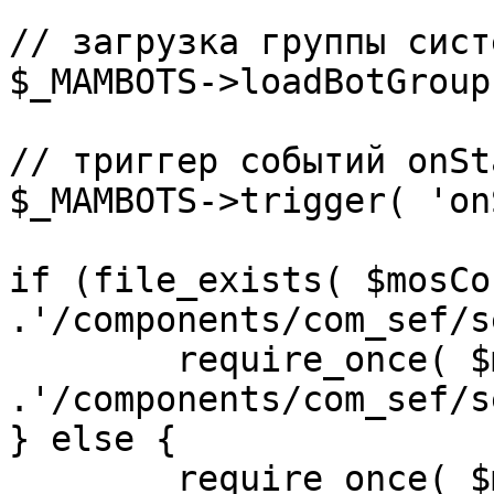
// загрузка группы сист
$_MAMBOTS->loadBotGroup
// триггер событий onSta
$_MAMBOTS->trigger( 'on
if (file_exists( $mosCo
.'/components/com_sef/s
	require_once( $mosConfig_absolute_path 
.'/components/com_sef/s
} else {

	require_once( $mosConfig_absolute_path 