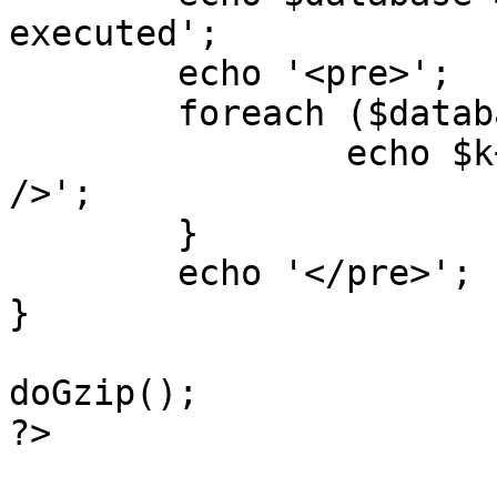
executed';

	echo '<pre>';

 	foreach ($database->_log as $k=>$sql) {

 		echo $k+1 . "\n" . $sql . '<hr 
/>';

	}

	echo '</pre>';

}

doGzip();

?>