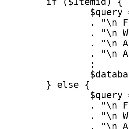
	if ($Itemid) {

		$query = "SELECT id, link"

		. "\n FROM #__menu"

		. "\n WHERE menutype = 'mainmenu'"

		. "\n AND id = " . (int) $Itemid

		. "\n AND published = 1"

		;

		$database->setQuery( $query );

	} else {

		$query = "SELECT id, link"

		. "\n FROM #__menu"

		. "\n WHERE menutype = 'mainmenu'"

		. "\n AND published = 1"
