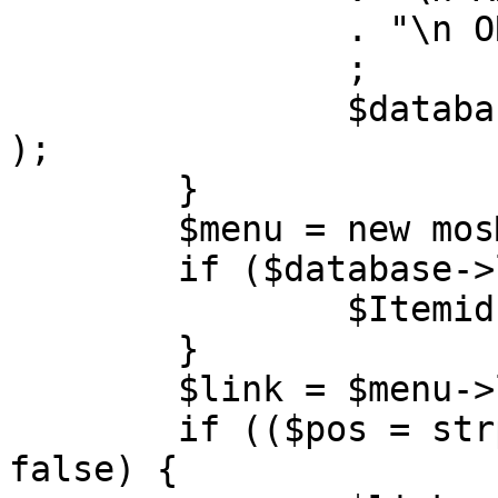
		. "\n ORDER BY parent, ordering"

		;

		$database->setQuery( $query, 0, 1 
);

	}

	$menu = new mosMenu( $database );

	if ($database->loadObject( $menu )) {

		$Itemid = $menu->id;

	}

	$link = $menu->link;

	if (($pos = strpos( $link, '?' )) !== 
false) {
