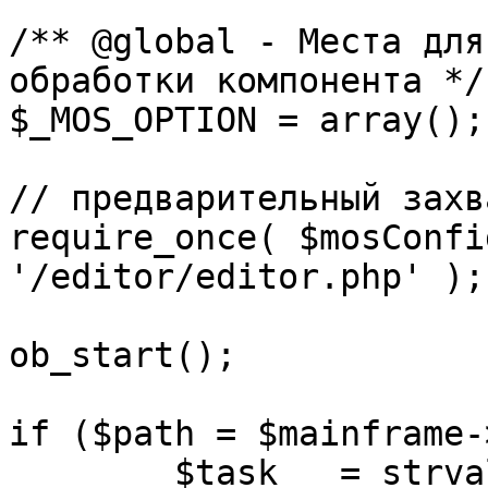
/** @global - Места для
обработки компонента */

$_MOS_OPTION = array();

// предварительный захв
require_once( $mosConfi
'/editor/editor.php' );

ob_start();		 

if ($path = $mainframe-
	$task 	= strval( mosGetParam( $_REQUEST, 