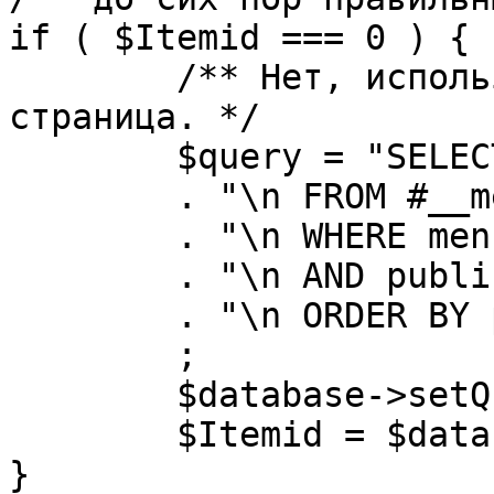
if ( $Itemid === 0 ) {

	/** Нет, используется именно главная 
страница. */

	$query = "SELECT id"

	. "\n FROM #__menu"

	. "\n WHERE menutype = 'mainmenu'"

	. "\n AND published = 1"

	. "\n ORDER BY parent, ordering"

	;

	$database->setQuery( $query, 0, 1 );

	$Itemid = $database->loadResult();

}
