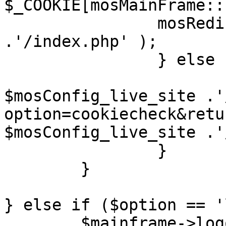
$_COOKIE[mosMainFrame::
		mosRedirect( $mosConfig_live_site 
.'/index.php' );

		} else {

			mosRedirect(
$mosConfig_live_site .'
option=cookiecheck&retu
$mosConfig_live_site .'
		}

	}

} else if ($option == '
	$mainframe->logout();
