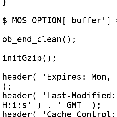
}

$_MOS_OPTION['buffer'] 
ob_end_clean();

initGzip();

header( 'Expires: Mon, 
);

header( 'Last-Modified:
H:i:s' ) . ' GMT' );

header( 'Cache-Control: