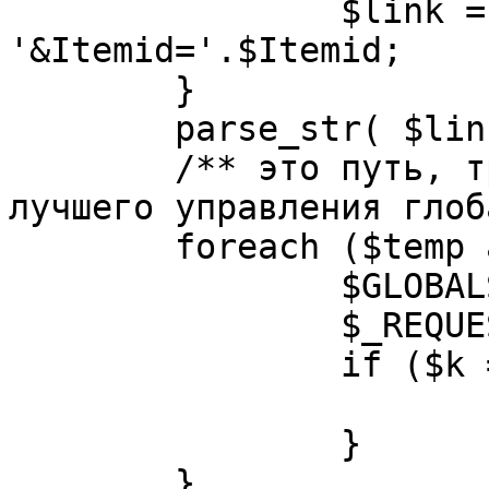
		$link = substr( $link, $pos+1 ). 
'&Itemid='.$Itemid;

	}

	parse_str( $link, $temp );

	/** это путь, требуется переделать для 
лучшего управления глоб
	foreach ($temp as $k=>$v) {

		$GLOBALS[$k] = $v;

		$_REQUEST[$k] = $v;

		if ($k == 'option') {

			$option = $v;
		}

	}
