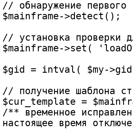
// обнаружение первого 
$mainframe->detect();

// установка проверки д
$mainframe->set( 'loadO
$gid = intval( $my->gid 
// получение шаблона ст
$cur_template = $mainfr
/** временное исправлен
настоящее время отключе