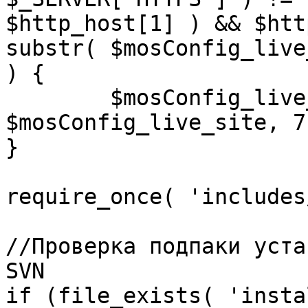
$http_host[1] ) && $htt
substr( $mosConfig_live
) {

	$mosConfig_live_site = 'https://'.substr( 
$mosConfig_live_site, 7 
}

require_once( 'includes
//Проверка подпаки уста
SVN

if (file_exists( 'insta