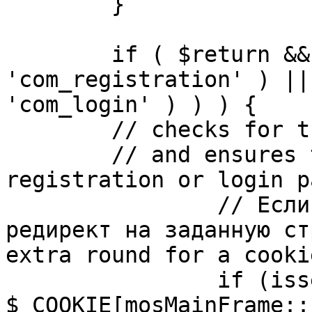
	}

	if ( $return && !( strpos( $return, 
'com_registration' ) ||
'com_login' ) ) ) {

	// checks for the presence of a return url 

	// and ensures that this url is not the 
registration or login pa
		// Если sessioncookie существует, 
редирект на заданную ст
extra round for a cooki
		if (isset( 
$_COOKIE[mosMainFrame::