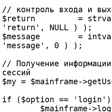
// контроль входа и вых
$return 	= strval( mosGetParam( $_REQUEST, 
'return', NULL ) );

$message 	= intval( mosGetParam( $_POST, 
'message', 0 ) );

// Получение информации
сессий

$my = $mainframe->getUs
if ($option == 'login') 
	$mainframe->login();
