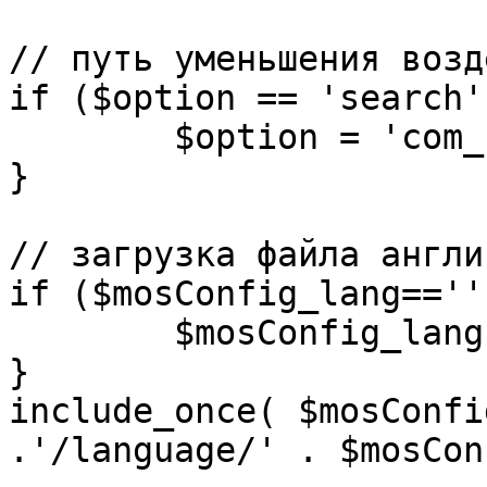
// путь уменьшения возд
if ($option == 'search')
	$option = 'com_search';

}

// загрузка файла англи
if ($mosConfig_lang=='')
	$mosConfig_lang = 'english';

}

include_once( $mosConfi
.'/language/' . $mosCon