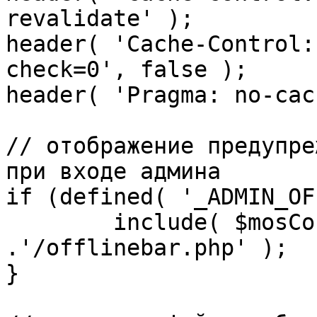
revalidate' );

header( 'Cache-Control:
check=0', false );

header( 'Pragma: no-cac
// отображение предупре
при входе админа

if (defined( '_ADMIN_OF
	include( $mosConfig_absolute_path 
.'/offlinebar.php' );

}
