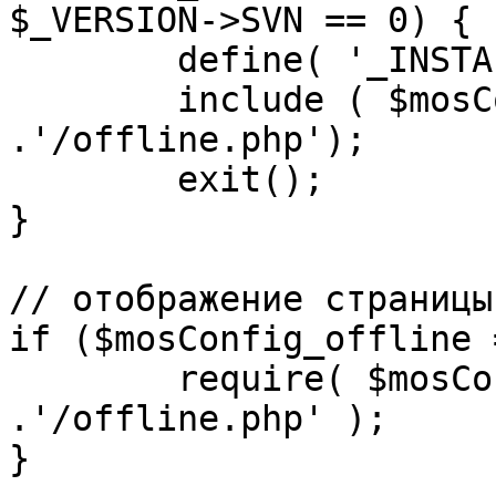
$_VERSION->SVN == 0) {

	define( '_INSTALL_CHECK', 1 );

	include ( $mosConfig_absolute_path 
.'/offline.php');

	exit();

}

// отображение страницы
if ($mosConfig_offline 
	require( $mosConfig_absolute_path 
.'/offline.php' );

}
