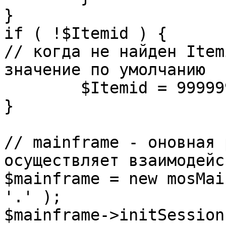
}

if ( !$Itemid ) {

// когда не найден Item
значение по умолчанию

	$Itemid = 99999999;

} 

// mainframe - оновная 
осуществляет взаимодейс
$mainframe = new mosMai
'.' );

$mainframe->initSession(