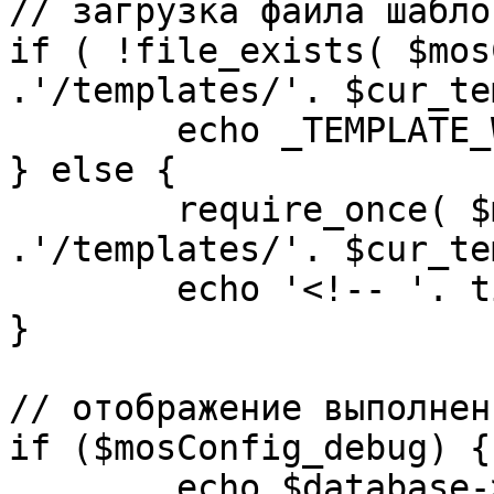
// загрузка файла шаблон
if ( !file_exists( $mos
.'/templates/'. $cur_te
	echo _TEMPLATE_WARN . $cur_template;

} else {

	require_once( $mosConfig_absolute_path 
.'/templates/'. $cur_te
	echo '<!-- '. time() .' -->';

}

// отображение выполнен
if ($mosConfig_debug) {

	echo $database->_ticker . ' queries 