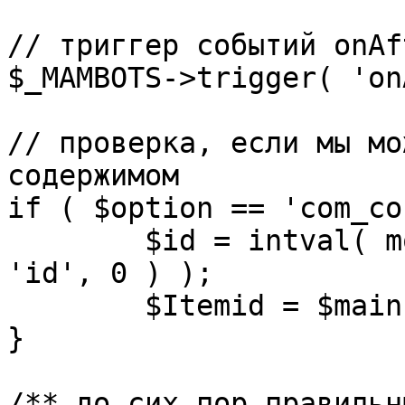
// триггер событий onAf
$_MAMBOTS->trigger( 'on
// проверка, если мы мо
содержимом

if ( $option == 'com_co
	$id = intval( mosGetParam( $_REQUEST, 
'id', 0 ) );

	$Itemid = $mainframe->getItemid( $id );

}

/** до сих пор правильн