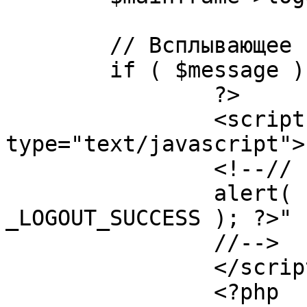
	// Всплывающее сообщение JS

	if ( $message ) {

		?>

		<script language="javascript" 
type="text/javascript">

		<!--//

		alert( "<?php echo addslashes( 
_LOGOUT_SUCCESS ); ?>" )
		//-->

		</script>

		<?php
