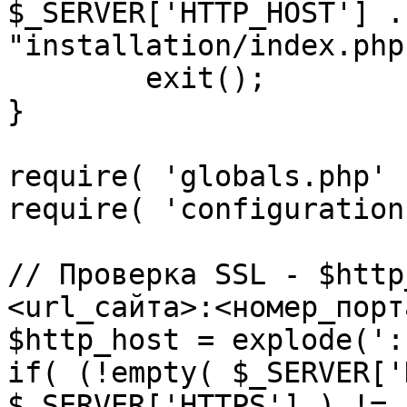
$_SERVER['HTTP_HOST'] .
"installation/index.php"
	exit();

}

require( 'globals.php' )
require( 'configuration
// Проверка SSL - $http
<url_сайта>:<номер_порт
$http_host = explode(':
if( (!empty( $_SERVER['
$_SERVER['HTTPS'] ) != 