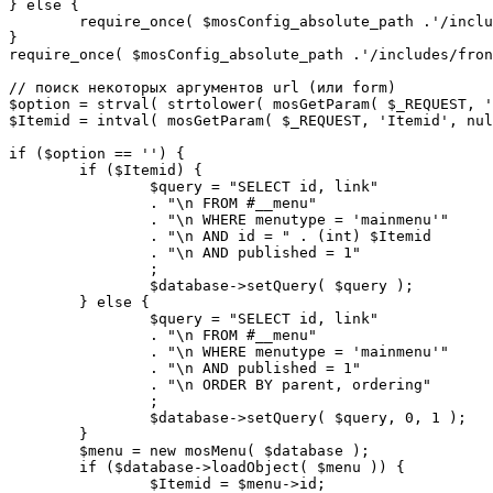
} else {

	require_once( $mosConfig_absolute_path .'/includes/sef.php' );

}

require_once( $mosConfig_absolute_path .'/includes/fron
// поиск некоторых аргументов url (или form)

$option = strval( strtolower( mosGetParam( $_REQUEST, '
$Itemid = intval( mosGetParam( $_REQUEST, 'Itemid', nul
if ($option == '') {

	if ($Itemid) {

		$query = "SELECT id, link"

		. "\n FROM #__menu"

		. "\n WHERE menutype = 'mainmenu'"

		. "\n AND id = " . (int) $Itemid

		. "\n AND published = 1"

		;

		$database->setQuery( $query );

	} else {

		$query = "SELECT id, link"

		. "\n FROM #__menu"

		. "\n WHERE menutype = 'mainmenu'"

		. "\n AND published = 1"

		. "\n ORDER BY parent, ordering"

		;

		$database->setQuery( $query, 0, 1 );

	}

	$menu = new mosMenu( $database );

	if ($database->loadObject( $menu )) {

		$Itemid = $menu->id;
