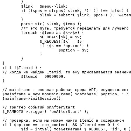
	}

	$link = $menu->link;

	if (($pos = strpos( $link, '?' )) !== false) {

		$link = substr( $link, $pos+1 ). '&Itemid='.$Itemid;

	}

	parse_str( $link, $temp );

	/** это путь, требуется переделать для лучшего управления глобальными переменными */

	foreach ($temp as $k=>$v) {

		$GLOBALS[$k] = $v;

		$_REQUEST[$k] = $v;

		if ($k == 'option') {

			$option = $v;

		}

	}

}

if ( !$Itemid ) {

// когда не найден Itemid, то ему присваивается значени
	$Itemid = 99999999;

} 

// mainframe - оновная рабочая среда API, осуществляет 
$mainframe = new mosMainFrame( $database, $option, '.' 
$mainframe->initSession();

// триггер событий onAfterStart

$_MAMBOTS->trigger( 'onAfterStart' );

// проверка, если мы можем найти Itemid в содержимом

if ( $option == 'com_content' && $Itemid === 0 ) {

	$id = intval( mosGetParam( $_REQUEST, 'id', 0 ) );
