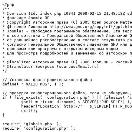
<?php

/**

* @version $Id: index.php 10041 2008-02-15 21:48:13Z ed
* @package Joomla RE

* @copyright Авторские права (C) 2005 Open Source Matte
* @license Лицензия http://www.gnu.org/copyleft/gpl.htm
* Joomla! - свободное программное обеспечение. Эта верс
* в соответствии с Генеральной Общественной Лицензией G
* её дальнейшее распространение в составе результата ра
* согласно Генеральной Общественной Лицензией GNU или д
* программ или программ с открытым исходным кодом.

* Для просмотра подробностей и замечаний об авторском п
* 

* @localized Авторские права (C) 2006 Joom.Ru - Русский
* @translator Sourpuss (sourpuss@mail.ru)

*/

// Установка флага родительского файла 

define( '_VALID_MOS', 1 );

// проверка конфигурационного файла, если не обнаружен,
if (!file_exists( 'configuration.php' ) || filesize( 'c
	$self = rtrim( dirname( $_SERVER['PHP_SELF'] ), '/\\' ) . '/';

	header("Location: http://" . $_SERVER['HTTP_HOST'] . $self . "installation/index.php" );

	exit();

}

require( 'globals.php' );

require( 'configuration.php' );
