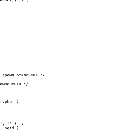
 время отключена */

омпонента */

r.php' );
