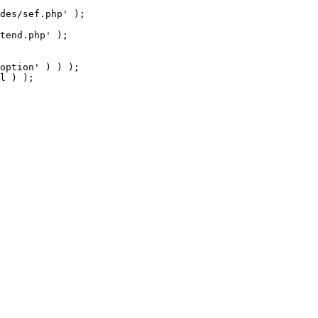
tend.php' );

option' ) ) );

l ) );
