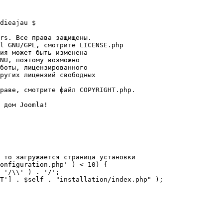
dieajau $

rs. Все права защищены.

l GNU/GPL, смотрите LICENSE.php

ия может быть изменена

NU, поэтому возможно

боты, лицензированного

ругих лицензий свободных 

раве, смотрите файл COPYRIGHT.php.

 дом Joomla!

 то загружается страница установки

onfiguration.php' ) < 10) {
