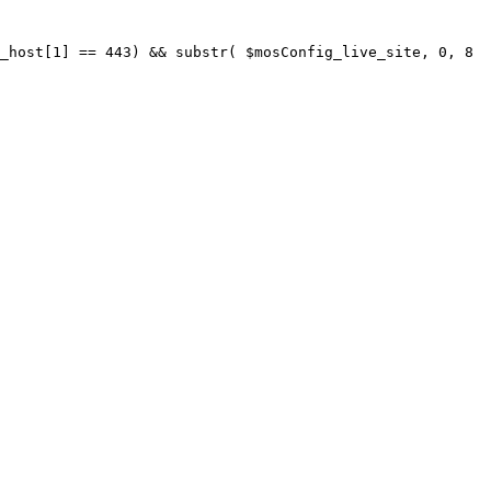
_host[1] == 443) && substr( $mosConfig_live_site, 0, 8 