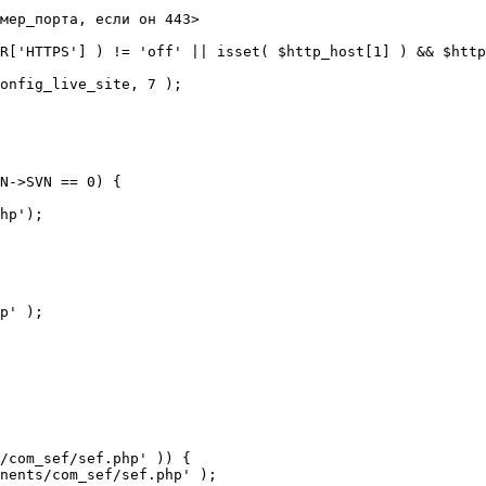
мер_порта, если он 443>

R['HTTPS'] ) != 'off' || isset( $http_host[1] ) && $http
N->SVN == 0) {

/com_sef/sef.php' )) {
