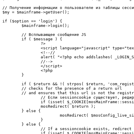
// Получение информации о пользователе из таблицы сесси
$my = $mainframe->getUser();

if ($option == 'login') {

	$mainframe->login();

	// Всплывающее сообщение JS

	if ( $message ) {

		?>

		<script language="javascript" type="text/javascript">

		<!--//

		alert( "<?php echo addslashes( _LOGIN_SUCCESS ); ?>" );

		//-->

		</script>

		<?php

	}

	if ( $return && !( strpos( $return, 'com_registration' ) || strpos( $return, 'com_login' ) ) ) {

	// checks for the presence of a return url 

	// and ensures that this url is not the registration or login pages

		// Если sessioncookie существует, редирект на заданную страницу. Otherwise, take an extra round for a cookiecheck

		if (isset( $_COOKIE[mosMainFrame::sessionCookieName()] )) {

		mosRedirect( $return );

	} else {

			mosRedirect( $mosConfig_live_site .'/index.php?option=cookiecheck&return=' . urlencode( $return ) );

		}

	} else {

		// If a sessioncookie exists, redirect to the start page. Otherwise, take an extra round for a cookiecheck

		if (isset( $_COOKIE[mosMainFrame::sessionCookieName()] )) {
