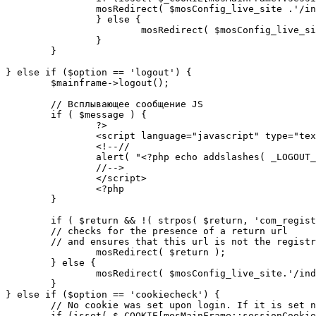
		mosRedirect( $mosConfig_live_site .'/index.php' );

		} else {

			mosRedirect( $mosConfig_live_site .'/index.php?option=cookiecheck&return=' . urlencode( $mosConfig_live_site .'/index.php' ) );

		}

	}

} else if ($option == 'logout') {

	$mainframe->logout();

	// Всплывающее сообщение JS

	if ( $message ) {

		?>

		<script language="javascript" type="text/javascript">

		<!--//

		alert( "<?php echo addslashes( _LOGOUT_SUCCESS ); ?>" );

		//-->

		</script>

		<?php

	}

	if ( $return && !( strpos( $return, 'com_registration' ) || strpos( $return, 'com_login' ) ) ) {

	// checks for the presence of a return url 

	// and ensures that this url is not the registration or logout pages

		mosRedirect( $return );

	} else {

		mosRedirect( $mosConfig_live_site.'/index.php' );

	}

} else if ($option == 'cookiecheck') {

	// No cookie was set upon login. If it is set now, redirect to the given page. Otherwise, show error message.

	if (isset( $_COOKIE[mosMainFrame::sessionCookieName()] )) {
