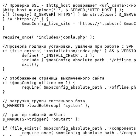
// Проверка SSL - $http_host возвращает <url_сайта>:<но
$http_host = explode(':', $_SERVER['HTTP_HOST'] );

if( (!empty( $_SERVER['HTTPS'] ) && strtolower( $_SERVE
) != 'https://' ) {

	$mosConfig_live_site = 'https://'.substr( $mosConfig_live_site, 7 );

}

require_once( 'includes/joomla.php' );

//Проверка подпаки установки, удалена при работе с SVN

if (file_exists( 'installation/index.php' ) && $_VERSIO
	define( '_INSTALL_CHECK', 1 );

	include ( $mosConfig_absolute_path .'/offline.php');

	exit();

}

// отображение страницы выключенного сайта

if ($mosConfig_offline == 1) {

	require( $mosConfig_absolute_path .'/offline.php' );

}

// загрузка группы системного бота

$_MAMBOTS->loadBotGroup( 'system' );

// триггер событий onStart

$_MAMBOTS->trigger( 'onStart' );

if (file_exists( $mosConfig_absolute_path .'/components
	require_once( $mosConfig_absolute_path .'/components/com_sef/sef.php' );
