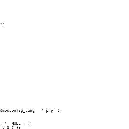
$mosConfig_lang . '.php' );
