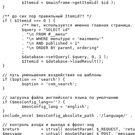
	$Itemid = $mainframe->getItemid( $id );

}

/** до сих пор правильный Itemid?? */

if ( $Itemid === 0 ) {

	/** Нет, используется именно главная страница. */

	$query = "SELECT id"

	. "\n FROM #__menu"

	. "\n WHERE menutype = 'mainmenu'"

	. "\n AND published = 1"

	. "\n ORDER BY parent, ordering"

	;

	$database->setQuery( $query, 0, 1 );

	$Itemid = $database->loadResult();

}

// путь уменьшения воздействия на шаблоны

if ($option == 'search') {

	$option = 'com_search';

}

// загрузка файла английского языка по умолчанию

if ($mosConfig_lang=='') {

	$mosConfig_lang = 'english';

}

include_once( $mosConfig_absolute_path .'/language/' . 
// контроль входа и выхода в фронт-энд 

$return 	= strval( mosGetParam( $_REQUEST, 'return', NULL ) );

$message 	= intval( mosGetParam( $_POST, 'message', 0 ) );
