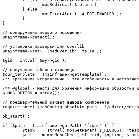
		mosRedirect( $return );

	} else {

		mosErrorAlert( _ALERT_ENABLED );

	}

}

// обнаружение первого посещения

$mainframe->detect();

// установка проверки для overlib

$mainframe->set( 'loadOverlib', false );

$gid = intval( $my->gid );

// получение шаблона страницы

$cur_template = $mainframe->getTemplate();

/** временное исправление - эта особенность в настоящее
/** @global - Места для хранения информации обработки к
$_MOS_OPTION = array();

// предварительный захват вывода компонента

require_once( $mosConfig_absolute_path . '/editor/edito
ob_start();		 

if ($path = $mainframe->getPath( 'front' )) {

	$task 	= strval( mosGetParam( $_REQUEST, 'task', '' ) );

	$ret 	= mosMenuCheck( $Itemid, $option, $task, $gid );
