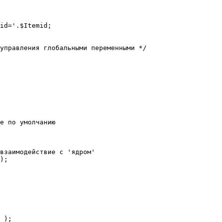
е по умолчанию

взаимодействие с 'ядром'

);
